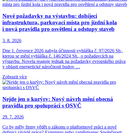
Nové požadavky na výstavbu: dobíjecí
infrastruktura, parkovací místa pro jízdní kola
i nová pravidla pro osvětlení a odstupy staveb
3. 8. 2026
Dne 1. července 2026 nabyla účinnosti vyhláška č. 97/2026 Sb.,
kterou se mění vyhláška č. 146/2024 Sb., o požadavcích na
výstavbu. Novela reaguje jednak na požadavky evropského práva
v oblasti energetické náročnosti budov …
Zobrazit více
Nejde jen o kurýry: Nový návrh mění obecná
pravidla pro spolupráci s OSVČ
29. 7. 2026
Co by měly firmy vědět o zákonu o platformové práci a nové
definici závislé práce? Externista nebo zaměstnanec Společnosti