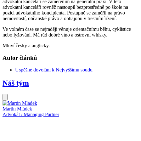
advokátní kanceláři se zaměřením na generální praxi. V této
advokátní kanceláři rovněž nastoupil bezprostředně po škole na
pozici advokátního koncipienta. Postupně se zaměřil na právo
nemovitostí, občanské právo a obhajobu v trestním řízení.
Ve volném čase se nejraději věnuje orientačnímu běhu, cyklistice
nebo lyžování. Má rád dobré víno a ostrovní whisky.
Mluví česky a anglicky.
Autor článků
Úspěšné dovolání k Nejvyššímu soudu
Náš tým
Martin Mládek
K
Advokát / Managing Partner
A