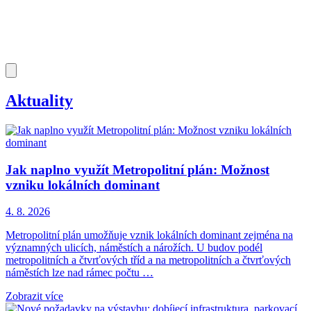
Aktuality
Jak naplno využít Metropolitní plán: Možnost
vzniku lokálních dominant
4. 8. 2026
Metropolitní plán umožňuje vznik lokálních dominant zejména na
významných ulicích, náměstích a nárožích. U budov podél
metropolitních a čtvrťových tříd a na metropolitních a čtvrťových
náměstích lze nad rámec počtu …
Zobrazit více