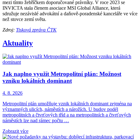
mezi tímto žebříčkem doporučované právníky. V roce 2023 se
INVICTA stala členem asociace MSI Global Alliance, která
sdružuje nezávislé advokátní a daňově-poradenské kanceláře ve více
než stovce zemí světa.
Zdroj:
Tisková zpráva ČTK
Aktuality
Jak naplno využít Metropolitní plán: Možnost
vzniku lokálních dominant
4. 8. 2026
Metropolitní plán umožňuje vznik lokálních dominant zejména na
významných ulicích, náměstích a nárožích. U budov podél
metropolitních a čtvrťových tříd a na metropolitních a čtvrťových
náměstích lze nad rámec počtu …
Zobrazit více