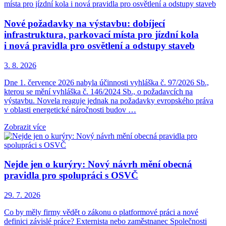
Nové požadavky na výstavbu: dobíjecí
infrastruktura, parkovací místa pro jízdní kola
i nová pravidla pro osvětlení a odstupy staveb
3. 8. 2026
Dne 1. července 2026 nabyla účinnosti vyhláška č. 97/2026 Sb.,
kterou se mění vyhláška č. 146/2024 Sb., o požadavcích na
výstavbu. Novela reaguje jednak na požadavky evropského práva
v oblasti energetické náročnosti budov …
Zobrazit více
Nejde jen o kurýry: Nový návrh mění obecná
pravidla pro spolupráci s OSVČ
29. 7. 2026
Co by měly firmy vědět o zákonu o platformové práci a nové
definici závislé práce? Externista nebo zaměstnanec Společnosti