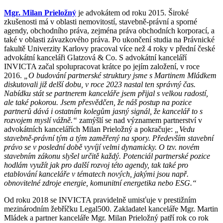
Mgr. Milan Prieložný
je advokátem od roku 2015. Široké
zkušenosti má v oblasti nemovitostí, stavebně-právní a sporné
agendy, obchodního práva, zejména práva obchodních korporací, a
také v oblasti závazkového práva. Po ukončení studia na Právnické
fakultě Univerzity Karlovy pracoval více než 4 roky v přední české
advokátní kanceláři Glatzová & Co. S advokátní kanceláří
INVICTA začal spolupracovat krátce po jejím založení, v roce
2016.
„O budování partnerské struktury jsme s Martinem Mládkem
diskutovali již delší dobu, v roce 2023 nastal ten správný čas.
Nabídku stát se partnerem kanceláře jsem přijal s velkou radostí,
ale také pokorou. Jsem přesvědčen, že náš postup na pozice
partnerů dává i ostatním kolegům jasný signál, že kancelář to s
rozvojem myslí vážně.“
zamýšlí se nad významem partnerství v
advokátních kancelářích Milan Prieložný a pokračuje:
„Vedu
stavebně-právní tým a tým zaměřený na spory. Především stavební
právo se v poslední době vyvíjí velmi dynamicky. O tzv. novém
stavebním zákonu slyšel určitě každý. Potenciál partnerské pozice
hodlám využít jak pro další rozvoj této agendy, tak také pro
etablování kanceláře v tématech nových, jakými jsou např.
obnovitelné zdroje energie, komunitní energetika nebo ESG.“
Od roku 2018 se INVICTA pravidelně umisťuje v prestižním
mezinárodním žebříčku Legal500. Zakladatel kanceláře Mgr. Martin
Mládek a partner kanceláře Mgr. Milan Prieložný patří rok co rok