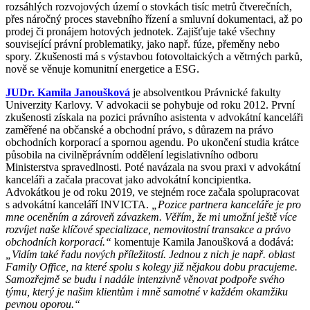
rozsáhlých rozvojových území o stovkách tisíc metrů čtverečních,
přes náročný proces stavebního řízení a smluvní dokumentaci, až po
prodej či pronájem hotových jednotek. Zajišťuje také všechny
související právní problematiky, jako např. fúze, přeměny nebo
spory. Zkušenosti má s výstavbou fotovoltaických a větrných parků,
nově se věnuje komunitní energetice a ESG.
JUDr. Kamila Janoušková
je absolventkou Právnické fakulty
Univerzity Karlovy. V advokacii se pohybuje od roku 2012. První
zkušenosti získala na pozici právního asistenta v advokátní kanceláři
zaměřené na občanské a obchodní právo, s důrazem na právo
obchodních korporací a spornou agendu. Po ukončení studia krátce
působila na civilněprávním oddělení legislativního odboru
Ministerstva spravedlnosti. Poté navázala na svou praxi v advokátní
kanceláři a začala pracovat jako advokátní koncipientka.
Advokátkou je od roku 2019, ve stejném roce začala spolupracovat
s advokátní kanceláří INVICTA.
„Pozice partnera kanceláře je pro
mne oceněním a zároveň závazkem. Věřím, že mi umožní ještě více
rozvíjet naše klíčové specializace, nemovitostní transakce a právo
obchodních korporací.“
komentuje Kamila Janoušková a dodává:
„Vidím také řadu nových příležitostí. Jednou z nich je např. oblast
Family Office, na které spolu s kolegy již nějakou dobu pracujeme.
Samozřejmě se budu i nadále intenzivně věnovat podpoře svého
týmu, který je našim klientům i mně samotné v každém okamžiku
pevnou oporou.“