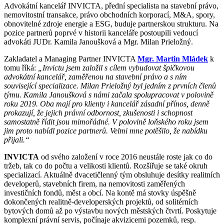
Advokátní kancelář INVICTA, přední specialista na stavební právo,
nemovitostní transakce, právo obchodních korporací, M&A, spory,
obnovitelné zdroje energie a ESG, buduje partnerskou strukturu. Na
pozice partnerů poprvé v historii kanceláře postoupili vedoucí
advokáti JUDr. Kamila Janoušková a Mgr. Milan Prieložný.
Zakladatel a Managing Partner INVICTA
Mgr. Martin Mládek
k
tomu říká:
„Invictu jsem založil s cílem vybudovat špičkovou
advokátní kancelář, zaměřenou na stavební právo a s ním
související specializace. Milan Prieložný byl jedním z prvních členů
týmu. Kamila Janoušková s námi začala spolupracovat v polovině
roku 2019. Oba mají pro klienty i kancelář zásadní přínos, denně
prokazují, že jejich právní odbornost, zkušenosti i schopnost
samostatně řídit jsou mimořádné. V polovině loňského roku jsem
jim proto nabídl pozice partnerů. Velmi mne potěšilo, že nabídku
přijali.“
INVICTA
od svého založení v roce 2016 neustále roste jak co do
tržeb, tak co do počtu a velikosti klientů. Rozšiřuje se také okruh
specializací. Aktuálně dvacetičlenný tým obsluhuje desítky realitních
developerů, stavebních firem, na nemovitosti zaměřených
investičních fondů, měst a obcí. Na kontě má stovky úspěšně
dokončených realitně-developerských projektů, od solitérních
bytových domů až po výstavbu nových městských čtvrtí. Poskytuje
komplexní právní servis, počínaje akvizicemi pozemků, resp.