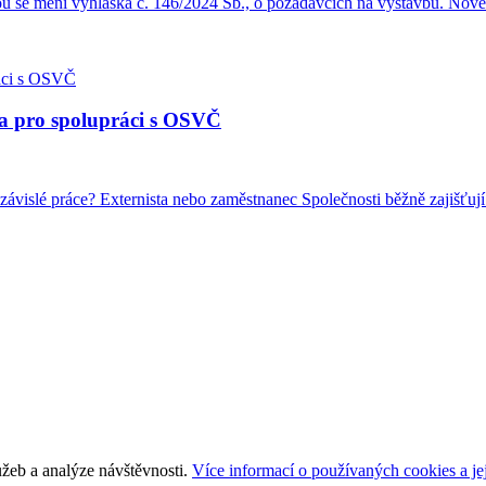
ou se mění vyhláška č. 146/2024 Sb., o požadavcích na výstavbu. Nove
la pro spolupráci s OSVČ
ávislé práce? Externista nebo zaměstnanec Společnosti běžně zajišťují 
žeb a analýze návštěvnosti.
Více informací o používaných cookies a jej