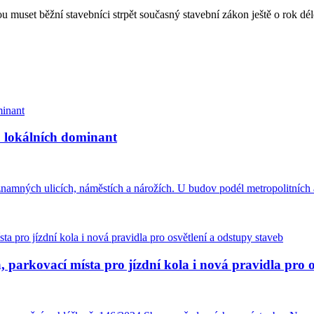
u muset běžní stavebníci strpět současný stavební zákon ještě o rok dél
u lokálních dominant
amných ulicích, náměstích a nárožích. U budov podél metropolitních a
 parkovací místa pro jízdní kola i nová pravidla pro o