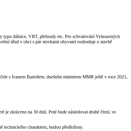
avby typu dálnice, VRT, přehrady etc. Pro schvalování Vyhrazených
vební úřad v obci s pár stovkami obyvatel rozhoduje o stavbě
ů v čele s Ivanem Bartošem, dnešním ministrem MMR ještě v roce 2021,
é je zkráceno na 30 dnů. Poté bude následovat druhé čtení, ve
ně technického charakteru, budou předloženy.