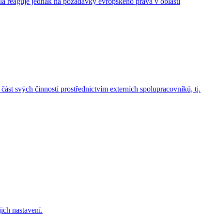
la reaguje jednak na požadavky evropského práva v oblasti
část svých činností prostřednictvím externích spolupracovníků, tj.
ich nastavení.