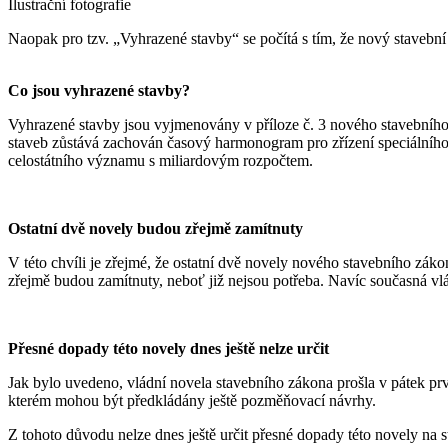
Ilustrační fotografie
Naopak pro tzv. „Vyhrazené stavby“ se počítá s tím, že nový stavebn
Co jsou vyhrazené stavby?
Vyhrazené stavby jsou vyjmenovány v příloze č. 3 nového stavebního zá
staveb zůstává zachován časový harmonogram pro zřízení speciálního 
celostátního významu s miliardovým rozpočtem.
Ostatní dvě novely budou zřejmě zamítnuty
V této chvíli je zřejmé, že ostatní dvě novely nového stavebního zá
zřejmě budou zamítnuty, neboť již nejsou potřeba. Navíc současná vl
Přesné dopady této novely dnes ještě nelze určit
Jak bylo uvedeno, vládní novela stavebního zákona prošla v pátek pr
kterém mohou být předkládány ještě pozměňovací návrhy.
Z tohoto důvodu nelze dnes ještě určit přesné dopady této novely na