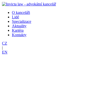
O kanceláři
Lidé
Specializace
Aktuality
Kariéra
Kontakty
CZ
|
EN