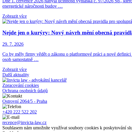
Dne 1. července 2026 nabyla účinnosti vyhláška č. 97/2026 Sb., kter
energetické náročnosti budov …
Zobrazit více
Nejde jen o kurýry: Nový návrh mění obecná pravid
29. 7. 2026
Co by měly firmy vědět o zákonu o platformové práci a nové definici z
osob samostatně …
Zobrazit více
Další aktuality
Zpracování cookies
Ochrana osobních údajů
Ostrovní 2064/5 - Praha
+420 222 522 202
recepce@invicta-law.cz
Souhlasem nám umožníte využívat soubory cookies k poskytování slu