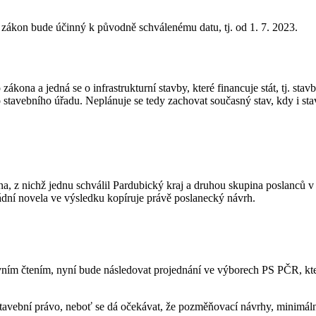
í zákon bude účinný k původně schválenému datu, tj. od 1. 7. 2023.
kona a jedná se o infrastrukturní stavby, které financuje stát, tj. st
stavebního úřadu. Neplánuje se tedy zachovat současný stav, kdy i sta
kona, z nichž jednu schválil Pardubický kraj a druhou skupina poslanc
ádní novela ve výsledku kopíruje právě poslanecký návrh.
vním čtením, nyní bude následovat projednání ve výborech PS PČR, kter
 stavební právo, neboť se dá očekávat, že pozměňovací návrhy, minimál