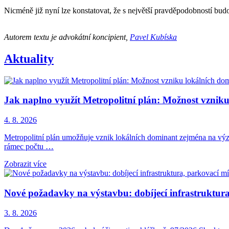
Nicméně již nyní lze konstatovat, že s největší pravděpodobností budo
Autorem textu je advokátní koncipient,
Pavel Kubíska
Aktuality
Jak naplno využít Metropolitní plán: Možnost vznik
4. 8. 2026
Metropolitní plán umožňuje vznik lokálních dominant zejména na význ
rámec počtu …
Zobrazit více
Nové požadavky na výstavbu: dobíjecí infrastruktura,
3. 8. 2026