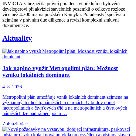
INVICTA zabezpečila právní poradenství přednímu bytovém
developerovi při akvizici stavebních pozemků o celkové rozloze
více než 4.300 m2 na pražském Kamýku. Poradenství spočívalo
zejména v právním due diligence a revizi komplexní smluvní
dokumentace.
Aktuality
Jak naplno využít Metropolitní plán: Možnost
vzniku lokálních dominant
4. 8. 2026
Metropolitní plán umožňuje vznik lokálních dominant zejména na
významných ulicích, náměstích a nárožích. U budov podél
metropolitních a čtvrťových tříd a na metropolitních a čtvrťových
náměstích lze nad rámec počtu …
Zobrazit více