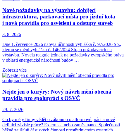
Nové požadavky na výstavbu: dobíjecí
infrastruktura, parkovací místa pro jízdní kola
i nová pravidla pro osvětlení a odstupy staveb
3. 8. 2026
Dne 1. července 2026 nabyla účinnosti vyhláška č. 97/2026 Sb.,
kterou se mění vyhláška č. 146/2024 Sb., o požadavcích na
výstavbu. Novela reaguje jednak na požadavky evropského práva
v oblasti energetické náročnosti budov …
Zobrazit více
Nejde jen o kurýry: Nový návrh mění obecná
pravidla pro spolupráci s OSVČ
29. 7. 2026
Co by měly firmy vědět o zákonu o platformové práci a nové
definici závislé práce? Externista nebo zaměstnanec Společnosti
běžně zajišťují část svých činností prostřednictvím externích