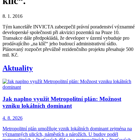
klíč“.
8. 1. 2016
Tým kanceláře INVICTA zabezpečil právní poradenství významné
developerské společnosti při akvizici pozemků na Praze 10.
Transakce dále předpokládá, že developer v území vybuduje pro
prodávajícího „na klíč“ jeho budoucí administrativní sídlo.
Plánovaný rozpočet převážně rezidenčního projektu přesahuje 500
mil. Kč.
Aktuality
Jak naplno využít Metropolitní plán: Možnost
vzniku lokálních dominant
4. 8. 2026
Metropolitní plán umožňuje vznik lokálních dominant zejména na
významných ulicích, náměstích a nárožích. U budov podél
metropolitních a čtvrťových tříd a na metropolitních a čtvrťových