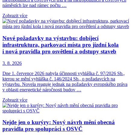
náměstích lze nad rámec počtu …
Zobrazit více
Nové požadavky na výstavbu: dobíjecí
infrastruktura, parkovací místa pro jízdní kola
i nová pravidla pro osvětlení a odstupy staveb
3. 8. 2026
Dne 1. července 2026 nabyla účinnosti vyhláška č. 97/2026 Sb.,
kterou se mění vyhláška č. 146/2024 Sb., o požadavcích na
výstavbu. Novela reaguje jednak na požadavky evropského práva
v oblasti energetické náročnosti budov …
Zobrazit více
Nejde jen o kurýry: Nový návrh mění obecná
pravidla pro spolupráci s OSVČ