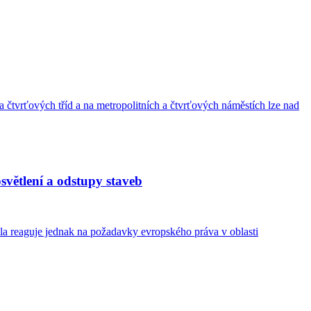
 čtvrťových tříd a na metropolitních a čtvrťových náměstích lze nad
světlení a odstupy staveb
la reaguje jednak na požadavky evropského práva v oblasti