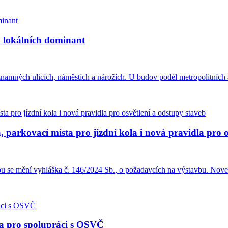
u lokálních dominant
amných ulicích, náměstích a nárožích. U budov podél metropolitních a
 parkovací místa pro jízdní kola i nová pravidla pro o
ou se mění vyhláška č. 146/2024 Sb., o požadavcích na výstavbu. Nove
la pro spolupráci s OSVČ