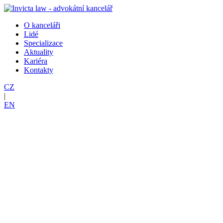
O kanceláři
Lidé
Specializace
Aktuality
Kariéra
Kontakty
CZ
|
EN