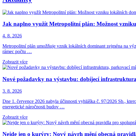
Jak naplno využít Metropolitní plán: Možnost vznik
4. 8. 2026
Metropolitní plán umožňuje vznik lokálních dominant zejména na význ
rámec počtu …
Zobrazit více
Nové požadavky na výstavbu: dobíjecí infrastruktura,
3. 8. 2026
Dne 1. července 2026 nabyla účinnosti vyhláška č. 97/2026 Sb., kter
energetické náročnosti budov …
Zobrazit více
Nejde jen o kurýry: Nový návrh mění obecná pravid