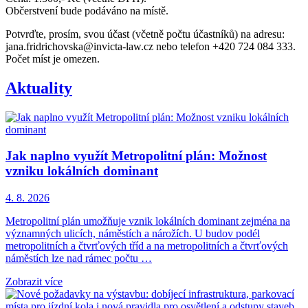
Občerstvení bude podáváno na místě.
Potvrďte, prosím, svou účast (včetně počtu účastníků) na adresu:
jana.fridrichovska@invicta-law.cz nebo telefon +420 724 084 333.
Počet míst je omezen.
Aktuality
Jak naplno využít Metropolitní plán: Možnost
vzniku lokálních dominant
4. 8. 2026
Metropolitní plán umožňuje vznik lokálních dominant zejména na
významných ulicích, náměstích a nárožích. U budov podél
metropolitních a čtvrťových tříd a na metropolitních a čtvrťových
náměstích lze nad rámec počtu …
Zobrazit více