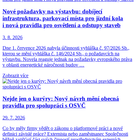
Nové požadavky na výstavbu: dobíjecí
infrastruktura, parkovací místa pro jízdní kola
i nová pravidla pro osvětlení a odstupy staveb
3. 8. 2026
Dne 1. července 2026 nabyla účinnosti vyhláška č. 97/2026 Sb.,
kterou se mění vyhláška č. 146/2024 Sb., o požadavcích na
výstavbu. Novela reaguje jednak na požadavky evropského práva
v oblasti energetické náročnosti budov …
Zobrazit více
Nejde jen o kurýry: Nový návrh mění obecná
pravidla pro spolupráci s OSVČ
29. 7. 2026
Co by měly firmy vědět o zákonu o platformové práci a nové
definici závislé práce? Externista nebo zaměstnanec Společnosti
běžně zajišťují část svých činností prostřednictvím externích