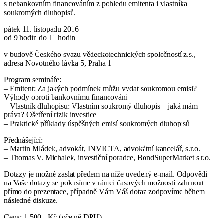
s nebankovním financováním z pohledu emitenta i vlastníka
soukromých dluhopisů.
pátek 11. listopadu 2016
od 9 hodin do 11 hodin
v budově Českého svazu vědeckotechnických společností z.s.,
adresa Novotného lávka 5, Praha 1
Program semináře:
– Emitent: Za jakých podmínek můžu vydat soukromou emisi?
Výhody oproti bankovnímu financování
– Vlastník dluhopisu: Vlastním soukromý dluhopis – jaká mám
práva? Ošetření rizik investice
– Praktické příklady úspěšných emisí soukromých dluhopisů
Přednášející:
– Martin Mládek, advokát, INVICTA, advokátní kancelář, s.r.o.
– Thomas V. Michalek, investiční poradce, BondSuperMarket s.r.o.
Dotazy je možné zaslat předem na níže uvedený e-mail. Odpovědi
na Vaše dotazy se pokusíme v rámci časových možností zahrnout
přímo do prezentace, případně Vám Váš dotaz zodpovíme během
následné diskuze.
Cena: 1.500,- Kč (včetně DPH).