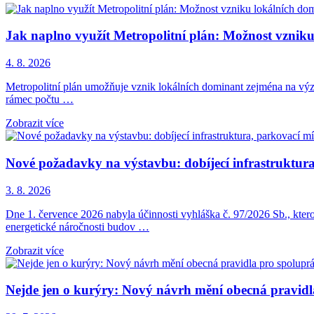
Jak naplno využít Metropolitní plán: Možnost vznik
4. 8. 2026
Metropolitní plán umožňuje vznik lokálních dominant zejména na význ
rámec počtu …
Zobrazit více
Nové požadavky na výstavbu: dobíjecí infrastruktura,
3. 8. 2026
Dne 1. července 2026 nabyla účinnosti vyhláška č. 97/2026 Sb., kter
energetické náročnosti budov …
Zobrazit více
Nejde jen o kurýry: Nový návrh mění obecná pravid