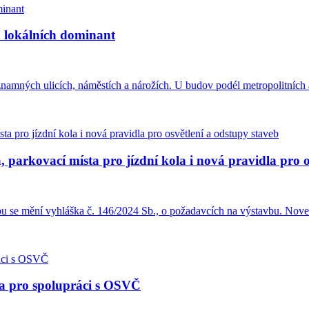
u lokálních dominant
amných ulicích, náměstích a nárožích. U budov podél metropolitních a
 parkovací místa pro jízdní kola i nová pravidla pro o
ou se mění vyhláška č. 146/2024 Sb., o požadavcích na výstavbu. Nove
la pro spolupráci s OSVČ