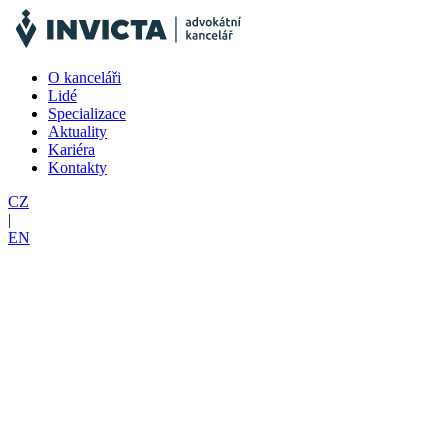
O kanceláři
Lidé
Specializace
Aktuality
Kariéra
Kontakty
CZ
|
EN