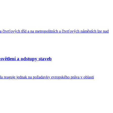
 čtvrťových tříd a na metropolitních a čtvrťových náměstích lze nad
světlení a odstupy staveb
la reaguje jednak na požadavky evropského práva v oblasti