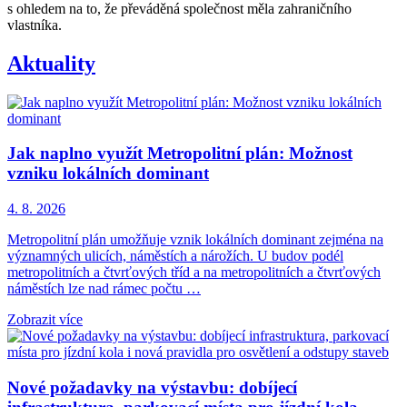
s ohledem na to, že převáděná společnost měla zahraničního
vlastníka.
Aktuality
Jak naplno využít Metropolitní plán: Možnost
vzniku lokálních dominant
4. 8. 2026
Metropolitní plán umožňuje vznik lokálních dominant zejména na
významných ulicích, náměstích a nárožích. U budov podél
metropolitních a čtvrťových tříd a na metropolitních a čtvrťových
náměstích lze nad rámec počtu …
Zobrazit více
Nové požadavky na výstavbu: dobíjecí