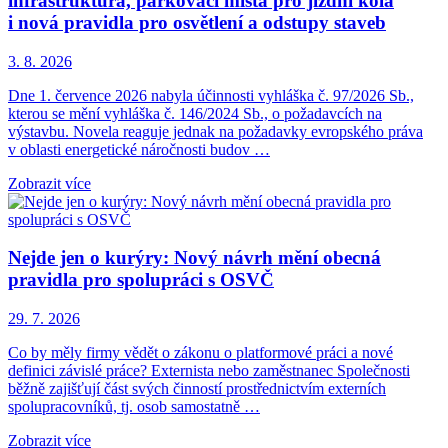
infrastruktura, parkovací místa pro jízdní kola
i nová pravidla pro osvětlení a odstupy staveb
3. 8. 2026
Dne 1. července 2026 nabyla účinnosti vyhláška č. 97/2026 Sb.,
kterou se mění vyhláška č. 146/2024 Sb., o požadavcích na
výstavbu. Novela reaguje jednak na požadavky evropského práva
v oblasti energetické náročnosti budov …
Zobrazit více
Nejde jen o kurýry: Nový návrh mění obecná
pravidla pro spolupráci s OSVČ
29. 7. 2026
Co by měly firmy vědět o zákonu o platformové práci a nové
definici závislé práce? Externista nebo zaměstnanec Společnosti
běžně zajišťují část svých činností prostřednictvím externích
spolupracovníků, tj. osob samostatně …
Zobrazit více