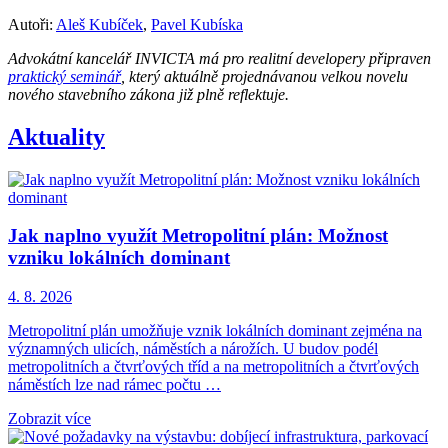
Autoři:
Aleš Kubíček
,
Pavel Kubíska
Advokátní kancelář INVICTA má pro realitní developery připraven
praktický seminář
, který aktuálně projednávanou velkou novelu
nového stavebního zákona již plně reflektuje.
Aktuality
Jak naplno využít Metropolitní plán: Možnost
vzniku lokálních dominant
4. 8. 2026
Metropolitní plán umožňuje vznik lokálních dominant zejména na
významných ulicích, náměstích a nárožích. U budov podél
metropolitních a čtvrťových tříd a na metropolitních a čtvrťových
náměstích lze nad rámec počtu …
Zobrazit více