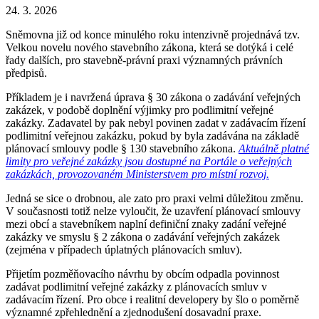
24. 3. 2026
Sněmovna již od konce minulého roku intenzivně projednává tzv.
Velkou novelu nového stavebního zákona, která se dotýká i celé
řady dalších, pro stavebně-právní praxi významných právních
předpisů.
Příkladem je i navržená úprava § 30 zákona o zadávání veřejných
zakázek, v podobě doplnění výjimky pro podlimitní veřejné
zakázky. Zadavatel by pak nebyl povinen zadat v zadávacím řízení
podlimitní veřejnou zakázku, pokud by byla zadávána na základě
plánovací smlouvy podle § 130 stavebního zákona.
Aktuálně platné
limity pro veřejné zakázky jsou dostupné na Portále o veřejných
zakázkách, provozovaném Ministerstvem pro místní rozvoj.
Jedná se sice o drobnou, ale zato pro praxi velmi důležitou změnu.
V současnosti totiž nelze vyloučit, že uzavření plánovací smlouvy
mezi obcí a stavebníkem naplní definiční znaky zadání veřejné
zakázky ve smyslu § 2 zákona o zadávání veřejných zakázek
(zejména v případech úplatných plánovacích smluv).
Přijetím pozměňovacího návrhu by obcím odpadla povinnost
zadávat podlimitní veřejné zakázky z plánovacích smluv v
zadávacím řízení. Pro obce i realitní developery by šlo o poměrně
významné zpřehlednění a zjednodušení dosavadní praxe.