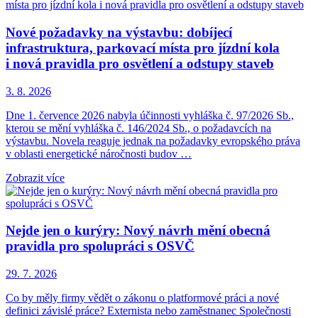
Nové požadavky na výstavbu: dobíjecí
infrastruktura, parkovací místa pro jízdní kola
i nová pravidla pro osvětlení a odstupy staveb
3. 8. 2026
Dne 1. července 2026 nabyla účinnosti vyhláška č. 97/2026 Sb.,
kterou se mění vyhláška č. 146/2024 Sb., o požadavcích na
výstavbu. Novela reaguje jednak na požadavky evropského práva
v oblasti energetické náročnosti budov …
Zobrazit více
Nejde jen o kurýry: Nový návrh mění obecná
pravidla pro spolupráci s OSVČ
29. 7. 2026
Co by měly firmy vědět o zákonu o platformové práci a nové
definici závislé práce? Externista nebo zaměstnanec Společnosti