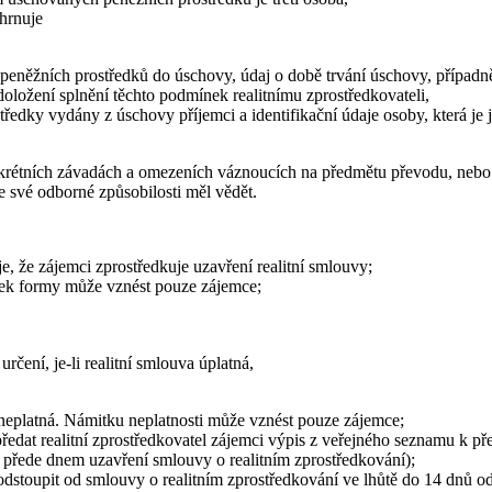
hrnuje
í peněžních prostředků do úschovy, údaj o době trvání úschovy, případ
oložení splnění těchto podmínek realitnímu zprostředkovateli,
ředky vydány z úschovy příjemci a identifikační údaje osoby, která je j
krétních závadách a omezeních váznoucích na předmětu převodu, nebo 
ke své odborné způsobilosti měl vědět.
e, že zájemci zprostředkuje uzavření realitní smlouvy;
tek formy může vznést pouze zájemce;
rčení, je-li realitní smlouva úplatná,
 neplatná. Námitku neplatnosti může vznést pouze zájemce;
ředat realitní zprostředkovatel zájemci výpis z veřejného seznamu k pře
 přede dnem uzavření smlouvy o realitním zprostředkování);
odstoupit od smlouvy o realitním zprostředkování ve lhůtě do 14 dnů od