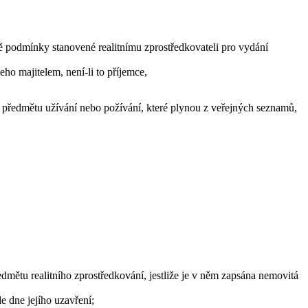
ně podmínky stanovené realitnímu zprostředkovateli pro vydání
eho majitelem, není-li to příjemce,
předmětu užívání nebo požívání, které plynou z veřejných seznamů,
dmětu realitního zprostředkování, jestliže je v něm zapsána nemovitá
e dne jejího uzavření;