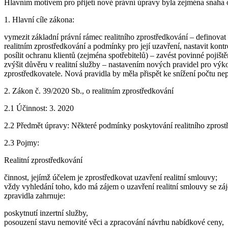
Hlavním motivem pro přijetí nové právní úpravy byla zejména snaha o v
1. Hlavní cíle zákona:
vymezit základní právní rámec realitního zprostředkování – definovat
realitním zprostředkování a podmínky pro její uzavření, nastavit kont
posílit ochranu klientů (zejména spotřebitelů) – zavést povinné pojišt
zvýšit důvěru v realitní služby – nastavením nových pravidel pro výkon 
zprostředkovatele. Nová pravidla by měla přispět ke snížení počtu ne
2. Zákon č. 39/2020 Sb., o realitním zprostředkování
2.1 Účinnost: 3. 2020
2.2 Předmět úpravy: Některé podmínky poskytování realitního zprostře
2.3 Pojmy:
Realitní zprostředkování
činnost, jejímž účelem je zprostředkovat uzavření realitní smlouvy;
vždy vyhledání toho, kdo má zájem o uzavření realitní smlouvy se z
zpravidla zahrnuje:
poskytnutí inzertní služby,
posouzení stavu nemovité věci a zpracování návrhu nabídkové ceny,