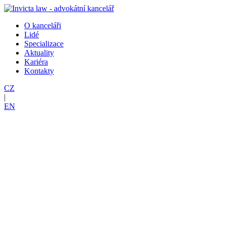
O kanceláři
Lidé
Specializace
Aktuality
Kariéra
Kontakty
CZ
|
EN