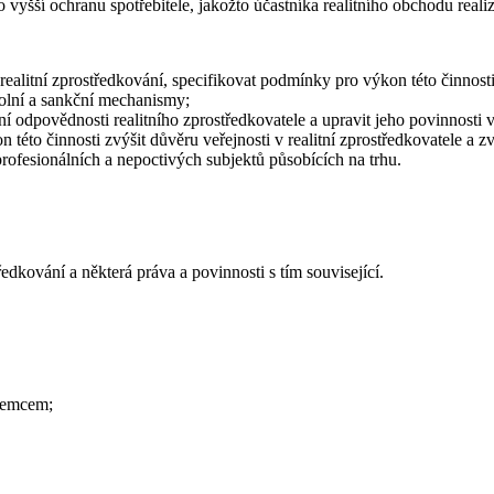
yšší ochranu spotřebitele, jakožto účastníka realitního obchodu realiz
 realitní zprostředkování, specifikovat podmínky pro výkon této činno
rolní a sankční mechanismy;
ění odpovědnosti realitního zprostředkovatele a upravit jeho povinnosti v
této činnosti zvýšit důvěru veřejnosti v realitní zprostředkovatele a zv
profesionálních a nepoctivých subjektů působících na trhu.
dkování a některá práva a povinnosti s tím související.
ájemcem;