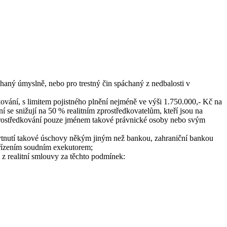
aný úmyslně, nebo pro trestný čin spáchaný z nedbalosti v
ování, s limitem pojistného plnění nejméně ve výši 1.750.000,- Kč na
í se snižují na 50 % realitním zprostředkovatelům, kteří jsou na
 zprostředkování pouze jménem takové právnické osoby nebo svým
skytnutí takové úschovy někým jiným než bankou, zahraniční bankou
 řízením soudním exekutorem;
z realitní smlouvy za těchto podmínek: