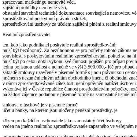
zpracování marketingu nemovité věci,
zajištění prohlídky nemovité věci,
obstarání stavebně technické dokumentace související s nemovitou vě
zprostředkování poskytnutí právních služeb,
zprostředkování úschovy za účelem zajištění plnění z realitní smlouvy
Realitní zprostředkovatel
ten, kdo jako podnikatel poskytuje realitní zprostředkování;
musí být bezúhonný. Za bezúhonnou se pro potřeby tohoto zákona nep
souvislosti s poskytováním realitního zprostředkování, pokud se na ni
musí být po celou dobu výkonu své činnosti pojištěn pro případ povi
jednu pojistnou událost a nejméně ve výši 3.500.000,- Kč pro případ s
základě smlouvy uzavřené v písemné formě s jinou právnickou osobou
jménem s nezaměnitelným užitím obchodního jména či obchodní znač
v rámci zprostředkovávané záležitosti není oprávněn nabízet úschovu
vykonávající v České republice činnost prostřednictvím pobočky, no
na žádost zájemce podanou v písemné formě na samostatné listině můž
smlouva o úschově je v písemné formě,
účet u banky, na kterém jsou uloženy peněžní prostředky, je
zřízen pro každého uschovatele jako samostatný účet úschovy,
veden na jméno realitního zprostředkovatele zapsaného ve veřejném re
informuje banku v souladu se zákonem o bankách o tom, že majitelem