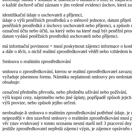
o každé úschově učiní záznam v jím vedené evidenci úschov, která za
identifikační údaje o uschovateli a příjemci,
údaje o výši peněžních prostředků a o měnové jednotce, datum přijet
peněžních prostředků z úschovy uschovateli nebo příjemci, a způsob d
označení účtu nebo účtů, na který nebo na které mají být peněžní prost
datum vydání peněžních prostředků uschovateli nebo příjemci.
má informační povinnost = musí poskytnout zájemci informace o kon
a dále o těch, o nichž realitní zprostředkovatel věděl nebo vzhledem 
Smlouva o realitním zprostředkování
smlouva o zprostředkování, kterou se realitní zprostředkovatel zavazuj
vyžaduje písemnou formu. Námitku neplatnosti smlouvy pro nedosta
obsahuje:
označení předmětu převodu, nebo předmětu užívání nebo požívání,
výši kupní ceny, nájemného nebo jiné úplaty, popřípadě způsob jejich u
výši provize, nebo způsob jejího určení.
neobsahuje-li smlouva o realitním zprostředkování potřebné údaje, je
nejpozději v den uzavření smlouvy o realitním zprostředkování musí p
věc (stav evidovaný v tomto seznamu nesmí starší než 3 pracovní dny
jestliže zprostředkovatel nepředá zájemci výpis, je zájemce oprávněn 