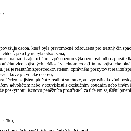
cí,
.
ovažuje osoba, která byla pravomocně odsouzena pro trestný čin spách
 nehledí, jako by nebyla odsouzena;
nnosti nahradit zájemci újmu způsobenou výkonem realitního zprostředk
ouběhu více pojistných událostí v jednom roce (Limity pojistného plněn
, jež je realitním zprostředkovatelem, oprávněni poskytovat realitní
ky takové právnické osoby);
 za účelem zajištění plnění z realitní smlouvy, ani zprostředkování po
tářem, advokátem nebo v souvislosti s exekučním, soudním nebo jiným
e poskytnout úschovu peněžních prostředků za účelem zajištění plnění 
jstříku,
 uschovaných peněžních prostředků je třetí osoba,