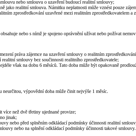
ní smlouvu nebo smlouvu o uzavření budoucí realitní smlouvy;
tině jako realitní smlouva. Námitku neplatnosti může vznést pouze záje
ealitním zprostředkování uzavřené mezi realitním zprostředkovatelem a 
 obsahuje nebo s nímž je spojeno oprávnění užívat nebo požívat nemovi
 omezení práva zájemce na uzavření smlouvy o realitním zprostředkován
 realitní smlouvy bez součinnosti realitního zprostředkovatele;
, nejdéle však na dobu 6 měsíců. Tato doba může být opakovaně prodlou
bu neurčitou, výpovědní doba může činit nejvýše 1 měsíc.
t více než dvě třetiny ujednané provize;
no jinak;
louvy nebo před splněním odkládací podmínky účinnosti realitní smlouv
 smlouvy nebo na splnění odkládací podmínky účinnosti takové smlouvy.