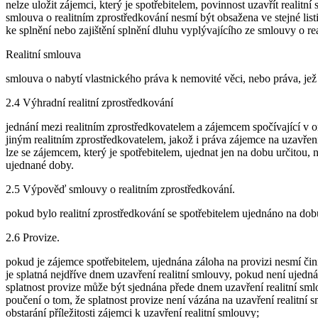
nelze uložit zájemci, který je spotřebitelem, povinnost uzavřít realit
smlouva o realitním zprostředkování nesmí být obsažena ve stejné lis
ke splnění nebo zajištění splnění dluhu vyplývajícího ze smlouvy o r
Realitní smlouva
smlouva o nabytí vlastnického práva k nemovité věci, nebo práva, jež
2.4 Výhradní realitní zprostředkování
jednání mezi realitním zprostředkovatelem a zájemcem spočívající v
jiným realitním zprostředkovatelem, jakož i práva zájemce na uzavření
lze se zájemcem, který je spotřebitelem, ujednat jen na dobu určitou
ujednané doby.
2.5 Výpověď smlouvy o realitním zprostředkování.
­pokud bylo realitní zprostředkování se spotřebitelem ujednáno na do
2.6 Provize.
pokud je zájemce spotřebitelem, ujednána záloha na provizi nesmí čini
je splatná nejdříve dnem uzavření realitní smlouvy, pokud není ujedná
splatnost provize může být sjednána přede dnem uzavření realitní sm
poučení o tom, že splatnost provize není vázána na uzavření realitní
obstarání příležitosti zájemci k uzavření realitní smlouvy;