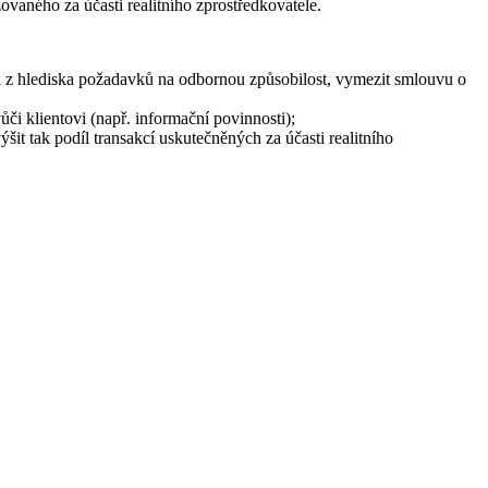
ovaného za účasti realitního zprostředkovatele.
sti z hlediska požadavků na odbornou způsobilost, vymezit smlouvu o
ůči klientovi (např. informační povinnosti);
ýšit tak podíl transakcí uskutečněných za účasti realitního