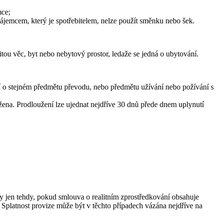
mce;
zájemcem, který je spotřebitelem, nelze použít směnku nebo šek.
tou věc, byt nebo nebytový prostor, ledaže se jedná o ubytování.
í o stejném předmětu převodu, nebo předmětu užívání nebo požívání s
žena. Prodloužení lze ujednat nejdříve 30 dnů přede dnem uplynutí
y jen tehdy, pokud smlouva o realitním zprostředkování obsahuje
 Splatnost provize může být v těchto případech vázána nejdříve na