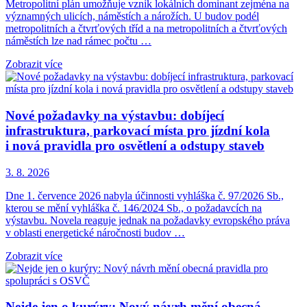
Metropolitní plán umožňuje vznik lokálních dominant zejména na
významných ulicích, náměstích a nárožích. U budov podél
metropolitních a čtvrťových tříd a na metropolitních a čtvrťových
náměstích lze nad rámec počtu …
Zobrazit více
Nové požadavky na výstavbu: dobíjecí
infrastruktura, parkovací místa pro jízdní kola
i nová pravidla pro osvětlení a odstupy staveb
3. 8. 2026
Dne 1. července 2026 nabyla účinnosti vyhláška č. 97/2026 Sb.,
kterou se mění vyhláška č. 146/2024 Sb., o požadavcích na
výstavbu. Novela reaguje jednak na požadavky evropského práva
v oblasti energetické náročnosti budov …
Zobrazit více
Nejde jen o kurýry: Nový návrh mění obecná