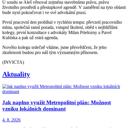
U soudu se Aleš věnoval zejména stavebnímu právu, právu
životního prostředí a přestupkové agendě. V zaměření na tyto oblasti
bude nyní pokračovat i ve své advokátní praxi.
První pracovní den probíhal v rychlém tempu: převzetí pracovního
místa, společná ranní porada, vstupní školení, oběd s nejbližšími
kolegy, první konzultace s advokáty Milan Prielozny a Pavel
Kubíska a pak už ostrá agenda.
Nového kolegu srdečně vítáme, jsme přesvědčeni, že jeho
zkušenosti budou pro náš tým významným přínosem.
(INVICTA)
Aktuality
Jak naplno využít Metropolitní plán: Možnost
vzniku lokálních dominant
4. 8. 2026