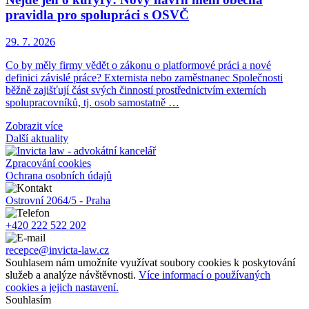
pravidla pro spolupráci s OSVČ
29. 7. 2026
Co by měly firmy vědět o zákonu o platformové práci a nové
definici závislé práce? Externista nebo zaměstnanec Společnosti
běžně zajišťují část svých činností prostřednictvím externích
spolupracovníků, tj. osob samostatně …
Zobrazit více
Další aktuality
Zpracování cookies
Ochrana osobních údajů
Ostrovní 2064/5 - Praha
+420 222 522 202
recepce@invicta-law.cz
Souhlasem nám umožníte využívat soubory cookies k poskytování
služeb a analýze návštěvnosti.
Více informací o používaných
cookies a jejich nastavení.
Souhlasím