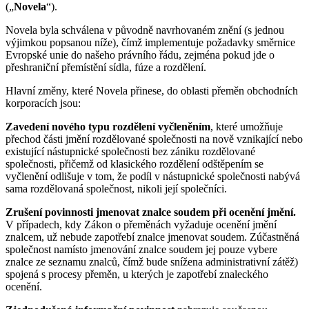
(„
Novela
“).
Novela byla schválena v původně navrhovaném znění (s jednou
výjimkou popsanou níže), čímž implementuje požadavky směrnice
Evropské unie do našeho právního řádu, zejména pokud jde o
přeshraniční přemístění sídla, fúze a rozdělení.
Hlavní změny, které Novela přinese, do oblasti přeměn obchodních
korporacích jsou:
Zavedení nového typu rozdělení vyčleněním
, které umožňuje
přechod části jmění rozdělované společnosti na nově vznikající nebo
existující nástupnické společnosti bez zániku rozdělované
společnosti, přičemž od klasického rozdělení odštěpením se
vyčlenění odlišuje v tom, že podíl v nástupnické společnosti nabývá
sama rozdělovaná společnost, nikoli její společníci.
Zrušení povinnosti jmenovat znalce soudem při ocenění jmění.
V případech, kdy Zákon o přeměnách vyžaduje ocenění jmění
znalcem, už nebude zapotřebí znalce jmenovat soudem. Zúčastněná
společnost namísto jmenování znalce soudem jej pouze vybere
znalce ze seznamu znalců, čímž bude snížena administrativní zátěž)
spojená s procesy přeměn, u kterých je zapotřebí znaleckého
ocenění.