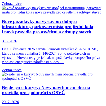
Zobrazit více
Nové požadavky na výstavbu: dobíjecí
infrastruktura, parkovací místa pro jízdní kola
i nová pravidla pro osvětlení a odstupy staveb
3. 8. 2026
Dne 1. července 2026 nabyla účinnosti vyhláška č. 97/2026 Sb.,
kterou se mění vyhláška č. 146/2024 Sb., o požadavcích na
výstavbu. Novela reaguje jednak na požadavky evropského práva
v oblasti energetické náročnosti budov …
Zobrazit více
Nejde jen o kurýry: Nový návrh mění obecná
pravidla pro spolupráci s OSVČ
29. 7. 2026