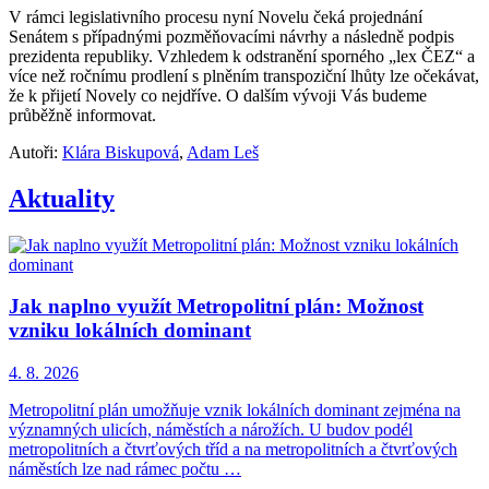
V rámci legislativního procesu nyní Novelu čeká projednání
Senátem s případnými pozměňovacími návrhy a následně podpis
prezidenta republiky. Vzhledem k odstranění sporného „lex ČEZ“ a
více než ročnímu prodlení s plněním transpoziční lhůty lze očekávat,
že k přijetí Novely co nejdříve. O dalším vývoji Vás budeme
průběžně informovat.
Autoři:
Klára Biskupová
,
Adam Leš
Aktuality
Jak naplno využít Metropolitní plán: Možnost
vzniku lokálních dominant
4. 8. 2026
Metropolitní plán umožňuje vznik lokálních dominant zejména na
významných ulicích, náměstích a nárožích. U budov podél
metropolitních a čtvrťových tříd a na metropolitních a čtvrťových
náměstích lze nad rámec počtu …