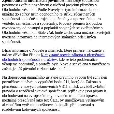
Zjednodušená informační povinnost
nahrazuje současnou
povinnost zveřejnit oznámení o uložení projektu přeměny v
Obchodním věstníku. Podle Novely se tyto informace budou
ukládat do sbírky listin obchodního rejstříku zúčastněných
společností společně s projektem přeměny a upozorněním pro
věřitele, zaměstnance a společníky. Procesy přeměn tak budou
osvobozeny od postupů a poplatků spojených se zveřejněním v
Obchodním věstníku. Stále však bude zachována možnost zveřejnit
uvedené informace na internetových stránkách příslušných
společností.
Bližší informace o Novele a změnách, které přinese, naleznete v
našem dřívějším článku
K chystané novele zákona o přeměnách
obchodních společností a družstev
, kde se této problematice
věnujeme podrobně, a protože byla Novela schválena v navrženém
znění, je náš původní rozbor stále aktuální.
Na doporučení garančního ústavně-právního výboru byl schválen
pozměňovací návrh o vypuštění bodu 211, který do Zákona o
přeměnách v nových ustanoveních § 311 a násl. zaváděl zvláštní
pravidla o rozdělení akciové společnosti, jejíž akcie jsou přijaty k
obchodování na evropském regulovaném trhu. Tato úprava,
mediálně přezdívaná jako lex ČEZ, by umožňovala většinovým
akcionářům vytěsnit menšinové akcionáře při hlasování o
rozdělování kótovaných společností.