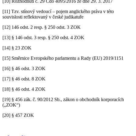
[10] Rozhodnutí č. 29 Cdo 4095/2016 ze dne 29. 3. 2017
[11] Tzv. stínový vedoucí – pojem anglického práva v této
souvislosti reflektovaný v české judikatuře
[12] 146 odst. 2 resp. § 250 odst. 3 ZOK
[13] § 146 odst. 3 resp. § 250 odst. 4 ZOK
[14] § 23 ZOK
[15] Směrnice Evropského parlamentu a Rady (EU) 2019/1151
[16] § 46 odst. 3 ZOK
[17] § 46 odst. 8 ZOK
[18] § 46 odst. 4 ZOK
[19] § 456 zák. č. 90/2012 Sb., zákon o obchodník korporacích
(„ZOK“)
[20] § 457 ZOK