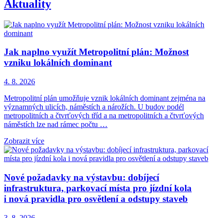
Aktuality
Jak naplno využít Metropolitní plán: Možnost
vzniku lokálních dominant
4. 8. 2026
Metropolitní plán umožňuje vznik lokálních dominant zejména na
významných ulicích, náměstích a nárožích. U budov podél
metropolitních a čtvrťových tříd a na metropolitních a čtvrťových
náměstích lze nad rámec počtu …
Zobrazit více
Nové požadavky na výstavbu: dobíjecí
infrastruktura, parkovací místa pro jízdní kola
i nová pravidla pro osvětlení a odstupy staveb
3. 8. 2026