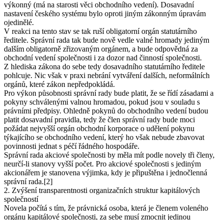
výkonný (má na starosti věci obchodního vedení). Dosavadní
nastavení českého systému bylo oproti jiným zákonným úpravám
ojedinělé.
V reakci na tento stav se tak ruší obligatorní orgán statutárního
ředitele. Správní rada tak bude nově vedle valné hromady jediným
dalším obligatorně zřizovaným orgánem, a bude odpovědná za
obchodní vedení společnosti i za dozor nad činností společnosti.
Z hlediska zákona do sebe tedy dosavadního statutárního ředitele
pohlcuje. Nic však v praxi nebrání vytváření dalších, neformálních
orgánů, které zákon nepředpokládá.
Pro výkon působnosti správní rady bude platit, že se řídí zásadami a
pokyny schválenými valnou hromadou, pokud jsou v souladu s
právními předpisy. Ohledně pokynů do obchodního vedení budou
platit dosavadní pravidla, tedy že člen správní rady bude moci
požádat nejvyšší orgán obchodní korporace o udělení pokynu
týkajícího se obchodního vedení, který ho však nebude zbavovat
povinnosti jednat s péčí řádného hospodáře.
Správní rada akciové společnosti by měla mít podle novely tři členy,
neurčí-li stanovy vyšší počet. Pro akciové společnosti s jediným
akcionářem je stanovena výjimka, kdy je připuštěna i jednočlenná
správní rada.[2]
2. Zvýšení transparentnosti organizačních struktur kapitálových
společností
Novela počítá s tím, že právnická osoba, která je členem voleného
orgánu kapitálové společnosti, za sebe musí zmocnit jedinou