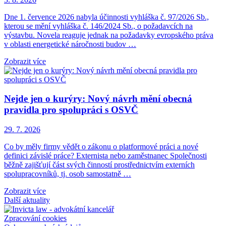
Dne 1. července 2026 nabyla účinnosti vyhláška č. 97/2026 Sb.,
kterou se mění vyhláška č. 146/2024 Sb., o požadavcích na
výstavbu. Novela reaguje jednak na požadavky evropského práva
v oblasti energetické náročnosti budov …
Zobrazit více
Nejde jen o kurýry: Nový návrh mění obecná
pravidla pro spolupráci s OSVČ
29. 7. 2026
Co by měly firmy vědět o zákonu o platformové práci a nové
definici závislé práce? Externista nebo zaměstnanec Společnosti
běžně zajišťují část svých činností prostřednictvím externích
spolupracovníků, tj. osob samostatně …
Zobrazit více
Další aktuality
Zpracování cookies