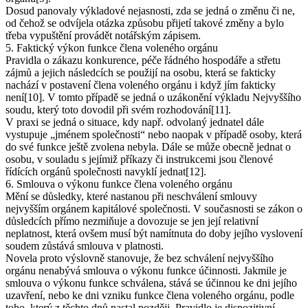
Dosud panovaly výkladové nejasnosti, zda se jedná o změnu či ne,
od čehož se odvíjela otázka způsobu přijetí takové změny a bylo
třeba vypuštění provádět notářským zápisem.
5. Faktický výkon funkce člena voleného orgánu
Pravidla o zákazu konkurence, péče řádného hospodáře a střetu
zájmů a jejich následcích se použijí na osobu, která se fakticky
nachází v postavení člena voleného orgánu i když jím fakticky
není[10]. V tomto případě se jedná o uzákonění výkladu Nejvyššího
soudu, který toto dovodil při svém rozhodování[11].
V praxi se jedná o situace, kdy např. odvolaný jednatel dále
vystupuje „jménem společnosti“ nebo naopak v případě osoby, která
do své funkce ještě zvolena nebyla. Dále se může obecně jednat o
osobu, v souladu s jejímiž příkazy či instrukcemi jsou členové
řídících orgánů společnosti navyklí jednat[12].
6. Smlouva o výkonu funkce člena voleného orgánu
Mění se důsledky, které nastanou při neschválení smlouvy
nejvyšším orgánem kapitálové společnosti. V současnosti se zákon o
důsledcích přímo nezmiňuje a dovozuje se jen její relativní
neplatnost, která ovšem musí být namítnuta do doby jejího vyslovení
soudem zůstává smlouva v platnosti.
Novela proto výslovně stanovuje, že bez schválení nejvyššího
orgánu nenabývá smlouva o výkonu funkce účinnosti. Jakmile je
smlouva o výkonu funkce schválena, stává se účinnou ke dni jejího
uzavření, nebo ke dni vzniku funkce člena voleného orgánu, podle
toho, který z těchto dnů nastal později. Pravidlo je dispozitivní.