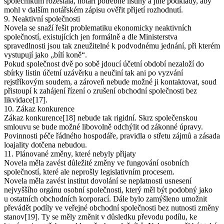
společníkům rozeslala, notáři potřebné listiny a jiné podklady, aby
mohl v dalším notářském zápisu ověřit přijetí rozhodnutí.
9. Neaktivní společnosti
Novela se snaží řešit problematiku ekonomicky neaktivních
společností, existujících jen formálně a dle Ministerstva
spravedlnosti jsou tak zneužitelné k podvodnému jednání, při kterém
vystupují jako „bílí koně“.
Pokud společnost dvě po sobě jdoucí účetní období nezaloží do
sbírky listin účetní uzávěrku a neučiní tak ani po vyzvání
rejstříkovým soudem, a zároveň nebude možné ji kontaktovat, soud
přistoupí k zahájení řízení o zrušení obchodní společnosti bez
likvidace[17].
10. Zákaz konkurence
Zákaz konkurence[18] nebude tak rigidní. Skrz společenskou
smlouvu se bude možné libovolně odchýlit od zákonné úpravy.
Povinnosti péče řádného hospodáře, pravidla o střetu zájmů a zásada
loajality dotčena nebudou.
11. Plánované změny, které nebyly přijaty
Novela měla zavést důležité změny ve fungování osobních
společností, které ale neprošly legislativním procesem.
Novela měla zavést institut dovolání se neplatnosti usnesení
nejvyššího orgánu osobní společnosti, který měl být podobný jako
u ostatních obchodních korporací. Dále bylo zamýšleno umožnit
převádět podíly ve veřejné obchodní společnosti bez nutnosti změny
stanov[19]. Ty se měly změnit v důsledku převodu podílu, ke