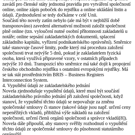
zavádí pro členské státy jednotná pravidla pro vytváření společností
online, online zápis poboček do rejstříku a online ukládání listin a
údajů. Zjednodušení se tedy dočkáme v celé Unii.
Součástí této novely zatím nebylo (ale má být v nejbližší době
transponováno) zavedení alternativní možnosti založit společnost
plně online (tzn. vyloučení nutné osobní přítomnosti zakladatelů u
notáře; online sepsání zakladatelských dokumentů, splacení
základního kapitálu, vyřízení podnikatelského oprávnění). Směrnice
také stanovuje časové limity, podle který má procedura založení
společnosti trvat nejvýše 5 dnů, pokud je zakladatelem fyzická
osoba, která využívá připravené vzory, v ostatních případech
nejvýše 10 dnů. Transpozicí této směrnice má také dojít k propojení
českého obchodního rejstříku s ostatními evropskými rejstříky. Má
se tak stát prostřednictvím BRIS – Business Registers
Interconnection System.
4. Vypuštění údajů ze zakladatelského jednání
Novela zjednodušuje vypuštění údajů, které musí být součástí
zakladatelského právního jednání při založení společnosti, když
stanoví, že vypuštění těchto údajů se nepovažuje za změnu
společenské smlouvy či stanov (takové údaje jsou např. určení ceny
nepeněžitých vkladů, přibližná výše nákladů na založení
společnosti, určení členů orgánů společnosti a správce vkladů[8]).
Novela dále připouští, aby stanovy svěřily rozhodnutí o vypuštění
těchto údajů ze společenské smlouvy do působnosti statutárního
orgánu[9].