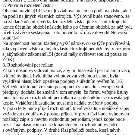
7. Pravidla rozdělení zisku
Obecná pravidla[13] se mají vztahovat nejen na podíl na zisku, ale i
na podíl na jiných vlastních zdrojích. Výslovně bude stanoveno, že
na základě účetní závěrky lze rozdělit zisk a jiné vlastní zdroje do
konce účetního období následujícího po účetním období, za něž byla
účetní závěrka sestavena. Toto pravidlo již dříve dovodil Nejvyšší
soud[14].
Na společnost budou kladeny vyšší nároky, co se týče prověřování,
zda vyplacení zisku a jiných vlastních zdrojů nemůže být v rozporu
s jakýmkoliv zákonem[15] (dosud měly ověřovat soulad pouze se
ZOK).
8. Rozhodování per rollam
Zákon dosud vyžadoval pouze, aby při hlasování per rollam o věci,
o které by jinak bylo třeba vyhotovovat veřejnou listinu, byla
vyjádření hlasujících opatřena podpisy s úředním ověřením.[16]
Vzhledem k tomu, že tento postup není v souladu s evropskými
předpisy, dochází ke změně v tom smyslu, že formu veřejné listiny
musí mít návrh rozhodnutí per rollam a společníkům se rozesílá její
kopie. Vyjádření hlasujícího musí mít nadále ověřený podpis.
V praxi tedy bude přijetí rozhodnutí, které vyžaduje notářský zápis
vyžadovat dvoufázový postup přijetí. V první fázi bude vyhotoven
notářský zápis o návrhu rozhodnutí per rollam, jehož kopie bude
rozeslána hlasujícím a ti se k navrženému rozhodnutí vyjádří
s ověřenými podpisy. V druhé fázi předloží osoba, která návrh