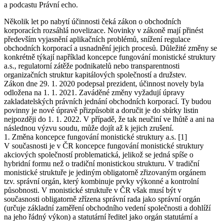
a podcastu Právní echo.
Několik let po nabytí účinnosti čeká zákon o obchodních
korporacích rozsáhlá novelizace. Novinky v zákoně mají přinést
především vyjasnění aplikačních problémů, snížení regulace
obchodních korporací a usnadnění jejich procesů. Důležité změny se
konkrétně týkají například koncepce fungování monistické struktury
a.s., regulatorní zátěže podnikatelů nebo transparentnosti
organizačních struktur kapitálových společností a družstev.
Zákon dne 29. 1. 2020 podepsal prezident, účinnost novely byla
odložena na 1. 1. 2021. Zaváděné změny vyžadují úpravy
zakladatelských právních jednání obchodních korporací. Ty budou
povinny je nové úpravě přizpůsobit a doručit je do sbírky listin
nejpozději do 1. 1. 2022. V případě, že tak neučiní ve lhůtě a ani na
následnou výzvu soudu, může dojít až k jejich zrušení.
1. Změna koncepce fungování monistické struktury a.s. [1]
V současnosti je v ČR koncepce fungování monistické struktury
akciových společností problematická, jelikož se jedná spíše o
hybridní formu než o tradiční monistickou strukturu. V tradiční
monistické struktuře je jediným obligatorně zřizovaným orgánem
tzv. správní orgán, který kombinuje prvky výkonné a kontrolní
působnosti. V monistické struktuře v ČR však musí být v
současnosti obligatorně zřízena správní rada jako správní orgán
(určuje základní zaměření obchodního vedení společnosti a dohlíží
na jeho řádný výkon) a statutární ředitel jako orgán statutární a