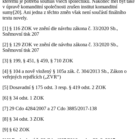
kterému je potřeba souhlas všech společníků. Nakonec měl být také
v úpravě komanditní společnosti zrušen institut komanditní
sumy[20]. Ani jedna z těchto změn však není součástí finálního
textu novely.
[1] § 116 ZOK ve znění dle návrhu zákona č. 33/2020 Sb.,
Sněmovní tisk 207
[2] § 129 ZOK ve znění dle návrhu zákona č. 33/2020 Sb.,
Sněmovní tisk 207
[3] § 199, § 451, § 459, § 710 ZOK
[4] § 104 a nově vložený § 105a zák. č. 304/2013 Sb., Zákon o
veřejných rejstřících („ZVR“)
[5] Dosavadní § 175 odst. 3 resp. § 419 odst. 2 ZOK
[6] § 34 odst. 1 ZOK
[7] 29 Cdo 4284/2007 a 27 Cdo 3885/2017-138
[8] § 34 odst. 3 ZOK
[9] § 62 ZOK