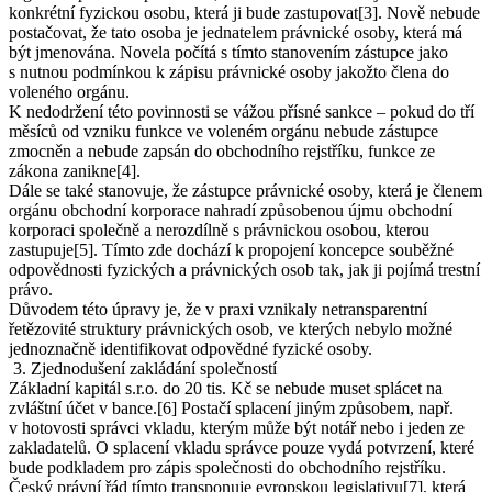
konkrétní fyzickou osobu, která ji bude zastupovat[3]. Nově nebude
postačovat, že tato osoba je jednatelem právnické osoby, která má
být jmenována. Novela počítá s tímto stanovením zástupce jako
s nutnou podmínkou k zápisu právnické osoby jakožto člena do
voleného orgánu.
K nedodržení této povinnosti se vážou přísné sankce – pokud do tří
měsíců od vzniku funkce ve voleném orgánu nebude zástupce
zmocněn a nebude zapsán do obchodního rejstříku, funkce ze
zákona zanikne[4].
Dále se také stanovuje, že zástupce právnické osoby, která je členem
orgánu obchodní korporace nahradí způsobenou újmu obchodní
korporaci společně a nerozdílně s právnickou osobou, kterou
zastupuje[5]. Tímto zde dochází k propojení koncepce souběžné
odpovědnosti fyzických a právnických osob tak, jak ji pojímá trestní
právo.
Důvodem této úpravy je, že v praxi vznikaly netransparentní
řetězovité struktury právnických osob, ve kterých nebylo možné
jednoznačně identifikovat odpovědné fyzické osoby.
3. Zjednodušení zakládání společností
Základní kapitál s.r.o. do 20 tis. Kč se nebude muset splácet na
zvláštní účet v bance.[6] Postačí splacení jiným způsobem, např.
v hotovosti správci vkladu, kterým může být notář nebo i jeden ze
zakladatelů. O splacení vkladu správce pouze vydá potvrzení, které
bude podkladem pro zápis společnosti do obchodního rejstříku.
Český právní řád tímto transponuje evropskou legislativu[7], která