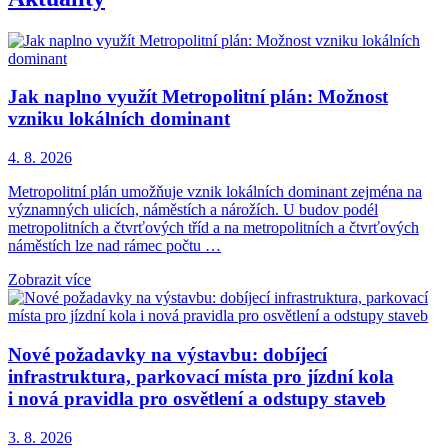
Jak naplno využít Metropolitní plán: Možnost
vzniku lokálních dominant
4. 8. 2026
Metropolitní plán umožňuje vznik lokálních dominant zejména na
významných ulicích, náměstích a nárožích. U budov podél
metropolitních a čtvrťových tříd a na metropolitních a čtvrťových
náměstích lze nad rámec počtu …
Zobrazit více
Nové požadavky na výstavbu: dobíjecí
infrastruktura, parkovací místa pro jízdní kola
i nová pravidla pro osvětlení a odstupy staveb
3. 8. 2026