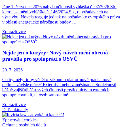
Dne 1. července 2026 nabyla účinnosti vyhláška č. 97/2026 Sb.,
kterou se mění vyhláška č. 146/2024 Sb., o požadavcích na
výstavbu. Novela reaguje jednak na požadavky evropského práva
v oblasti energetické náročnosti budov …
Zobrazit více
Nejde jen o kurýry: Nový návrh mění obecná
pravidla pro spolupráci s OSVČ
29. 7. 2026
Co by měly firmy vědět o zákonu o platformové práci a nové
definici závislé práce? Externista nebo zaměstnanec Společnosti
běžně zajišťují část svých činností prostřednictvím externích
spolupracovníků, tj. osob samostatně …
Zobrazit více
Další aktuality
Zpracování cookies
Ochrana osobních údajů