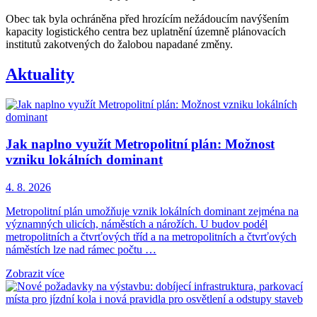
Obec tak byla ochráněna před hrozícím nežádoucím navýšením
kapacity logistického centra bez uplatnění územně plánovacích
institutů zakotvených do žalobou napadané změny.
Aktuality
Jak naplno využít Metropolitní plán: Možnost
vzniku lokálních dominant
4. 8. 2026
Metropolitní plán umožňuje vznik lokálních dominant zejména na
významných ulicích, náměstích a nárožích. U budov podél
metropolitních a čtvrťových tříd a na metropolitních a čtvrťových
náměstích lze nad rámec počtu …
Zobrazit více