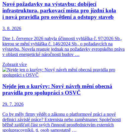
Nové požadavky na výstavbu: dobíjecí
infrastruktura, parkovací místa pro jízdní kola
i nová pravidla pro osvětlení a odstupy staveb
3. 8. 2026
Dne 1. července 2026 nabyla účinnosti vyhláška č. 97/2026 Sb.,
kterou se mění vyhláška č. 146/2024 Sb., o požadavcích na
výstavbu. Novela reaguje jednak na požadavky evropského práva
v oblasti energetické náročnosti budov …
Zobrazit více
Nejde jen o kurýry: Nový návrh mění obecná
pravidla pro spolupráci s OSVČ
29. 7. 2026
Co by měly firmy vědět o zákonu o platformové práci a nové
definici závislé práce? Externista nebo zaměstnanec Společnosti
běžně zajišťují část svých činností prostřednictvím externích
spolupracovníků, tj. osob samostatně …