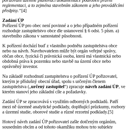
pořizování územně plánovací dokumentace podroben právní
reglementaci, a to zejména stavebním zákonem a jeho prováděcími
předpisy.“
[4]
Zadání ÚP
Pořízení ÚP pro obec není povinné a o jeho případném pořízení
rozhoduje zastupitelstvo obce dle ustanovení § 6 odst. 5 písm. a)
stavebního zákona v samostatné působnosti.
K pořízení dochází buď z vlastního podnětu zastupitelstva obce
nebo na návrh. Navrhovatelem může být orgán veřejné správy,
občan obce, fyzická či právnická osoba, která má vlastnická nebo
obdobná práva k pozemku nebo stavbě na území obce nebo
oprávněný investor.
Na základě rozhodnutí zastupitelstva o pořízení ÚP pořizovatel,
kterým je příslušný obecní úřad, spolu s určeným členem
zastupitelstva („
určený zastupitel
“) zpracuje
návrh zadání ÚP
, ve
kterém stanoví jeho základní cíle a požadavky.
Zadání ÚP se zpracovává s využitím odborných podkladů. Patří
mezi ně územně analytické podklady, doplňující průzkumy, rozbory
a územní studie, oborové studie a různé rezortní podklady.[5]
Hotový návrh zadání ÚP pořizovatel zašle dotčeným orgánům,
sousedním obcím a od tohoto okamžiku mohou tyto subjekty