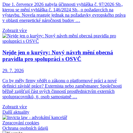
Dne 1. července 2026 nabyla účinnosti vyhláška č. 97/2026 Sb.,
kterou se mění vyhláška č. 146/2024 Sb., o požadavcích na
výstavbu. Novela reaguje jednak na požadavky evropského práva
v oblasti energetické náročnosti budov …
Zobrazit více
Nejde jen o kurýry: Nový návrh mění obecná
pravidla pro spolupráci s OSVČ
29. 7. 2026
Co by měly firmy vědět o zákonu o platformové práci a nové
definici závislé práce? Externista nebo zaměstnanec Společnosti
běžně zajišťují část svých činností prostřednictvím externích
spolupracovníků, tj. osob samostatně …
Zobrazit více
Další aktuality
Zpracování cookies
Ochrana osobních údajů