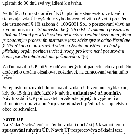
uplatnit do 30 dnů svá vyjádření k návrhu.
Ve lhůtě 30 dní od doručení KÚ uplatňuje stanovisko, ve kterém
stanovuje, zda ÚP vyžaduje vyhodnocení vlivů na životní prostředí
dle ustanovení § 10i zákona č. 100/2001 Sb., o posuzování vlivů na
životní prostředí.
„Stanovisko dle § 10i odst. 2 zákona o posuzování
vlivů na životní prostředí vydávané k návrhu zadání územního plánu
je obdobným procesním institutem jako závěr zjišťovacího řízení dle
§ 10d zákona o posuzování vlivů na životní prostředí, v němž je
příslušný orgán povinen uvést důvody, pro které není posuzování
koncepce dle tohoto zákona požadováno.“
[6]
Zadání návrhu ÚP může v odůvodněných případech nebo z podnětu
dotčeného orgánu obsahovat požadavek na zpracování variantního
řešení.
Veřejnosti pořizovatel doručí návrh zadání ÚP veřejnou vyhláškou,
kdy do 15 dnů může každý k návrhu
uplatnit své připomínky
.
Návrh zadání ÚP pořizovatel na základě přijatých vyjádření a
připomínek upraví a poté
upravený návrh
předloží zastupitelstvu
obce ke schválení.
Návrh ÚP
Na základě schváleného návrhu zadání dochází již k samotnému
zpracování návrhu ÚP
. Návrh ÚP rozpracovává základní teze