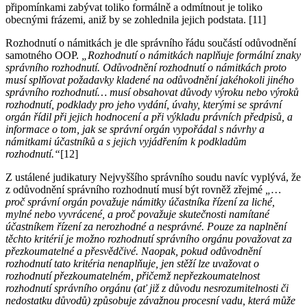
připomínkami zabývat toliko formálně a odmítnout je toliko
obecnými frázemi, aniž by se zohlednila jejich podstata. [11]
Rozhodnutí o námitkách je dle správního řádu součástí odůvodnění
samotného OOP.
„Rozhodnutí o námitkách naplňuje formální znaky
správního rozhodnutí. Odůvodnění rozhodnutí o námitkách proto
musí splňovat požadavky kladené na odůvodnění jakéhokoli jiného
správního rozhodnutí… musí obsahovat důvody výroku nebo výroků
rozhodnutí, podklady pro jeho vydání, úvahy, kterými se správní
orgán řídil při jejich hodnocení a při výkladu právních předpisů, a
informace o tom, jak se správní orgán vypořádal s návrhy a
námitkami účastníků a s jejich vyjádřením k podkladům
rozhodnutí.“
[12]
Z ustálené judikatury Nejvyššího správního soudu navíc vyplývá, že
z odůvodnění správního rozhodnutí musí být rovněž zřejmé
„…
proč správní orgán považuje námitky účastníka řízení za liché,
mylné nebo vyvrácené, a proč považuje skutečnosti namítané
účastníkem řízení za nerozhodné a nesprávné. Pouze za naplnění
těchto kritérií je možno rozhodnutí správního orgánu považovat za
přezkoumatelné a přesvědčivé. Naopak, pokud odůvodnění
rozhodnutí tato kritéria nenaplňuje, jen stěží lze uvažovat o
rozhodnutí přezkoumatelném, přičemž nepřezkoumatelnost
rozhodnutí správního orgánu (ať již z důvodu nesrozumitelnosti či
nedostatku důvodů) způsobuje závažnou procesní vadu, která může