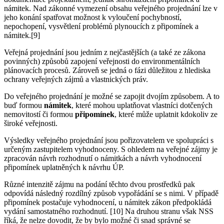
námitek. Nad zákonné vymezení obsahu veřejného projednání lze v
jeho konání spatřovat možnost k vyloučení pochybností,
nepochopení, vysvětlení problémů plynoucích z připomínek a
námitek.[9]
Veřejná projednání jsou jedním z nejčastějších (a také ze zákona
povinných) způsobů zapojení veřejnosti do environmentálních
plánovacích procesů. Zároveň se jedná o fázi důležitou z hlediska
ochrany veřejných zájmů a vlastnických práv.
Do veřejného projednání je možné se zapojit dvojím způsobem. A to
buď formou
námitek
, které mohou uplatňovat vlastníci dotčených
nemovitostí či formou
připomínek
, které může uplatnit kdokoliv ze
široké veřejnosti.
Výsledky veřejného projednání jsou pořizovatelem ve spolupráci s
určeným zastupitelem vyhodnoceny. S ohledem na veřejné zájmy je
zpracován návrh rozhodnutí o námitkách a návrh vyhodnocení
připomínek uplatněných k návrhu ÚP.
Různé intenzitě zájmu na podání těchto dvou prostředků pak
odpovídá následný rozdílný způsob vypořádání se s nimi. V případě
připomínek postačuje vyhodnocení, u námitek zákon předpokládá
vydání samostatného rozhodnutí. [10] Na druhou stranu však NSS
říká, že nelze dovodit, že by bylo možné či snad správné se