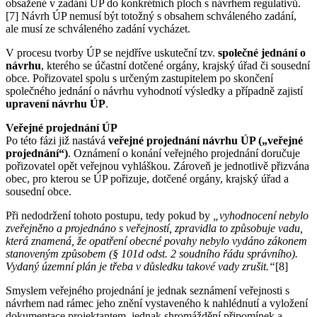
obsažené v zadání ÚP do konkrétních ploch s návrhem regulativů.
[7] Návrh ÚP nemusí být totožný s obsahem schváleného zadání,
ale musí ze schváleného zadání vycházet.
V procesu tvorby ÚP se nejdříve uskuteční tzv.
společné jednání o
návrhu
, kterého se účastní dotčené orgány, krajský úřad či sousední
obce. Pořizovatel spolu s určeným zastupitelem po skončení
společného jednání o návrhu vyhodnotí výsledky a případně zajistí
upravení návrhu ÚP
.
Veřejné projednání ÚP
Po této fázi již nastává
veřejné projednání návrhu ÚP („veřejné
projednání“)
. Oznámení o konání veřejného projednání doručuje
pořizovatel opět veřejnou vyhláškou. Zároveň je jednotlivě přizvána
obec, pro kterou se ÚP pořizuje, dotčené orgány, krajský úřad a
sousední obce.
Při nedodržení tohoto postupu, tedy pokud by
„vyhodnocení nebylo
zveřejněno a projednáno s veřejností, zpravidla to způsobuje vadu,
která znamená, že opatření obecné povahy nebylo vydáno zákonem
stanoveným způsobem (§ 101d odst. 2 soudního řádu správního).
Vydaný územní plán je třeba v důsledku takové vady zrušit.“
[8]
Smyslem veřejného projednání je jednak seznámení veřejnosti s
návrhem nad rámec jeho znění vystaveného k nahlédnutí a vyložení
dokumentace projektantem, jednak shromáždění připomínek a