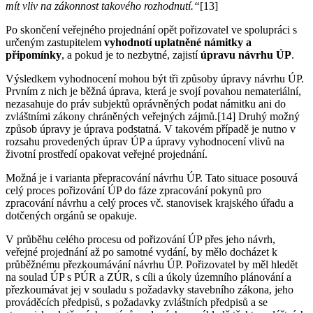
mít vliv na zákonnost takového rozhodnutí.“
[13]
Po skončení veřejného projednání opět pořizovatel ve spolupráci s
určeným zastupitelem
vyhodnotí uplatněné námitky a
připomínky
, a pokud je to nezbytné, zajistí
úpravu návrhu ÚP
.
Výsledkem vyhodnocení mohou být tři způsoby úpravy návrhu ÚP.
Prvním z nich je běžná úprava, která je svojí povahou nemateriální,
nezasahuje do práv subjektů oprávněných podat námitku ani do
zvláštními zákony chráněných veřejných zájmů.[14] Druhý možný
způsob úpravy je úprava podstatná. V takovém případě je nutno v
rozsahu provedených úprav ÚP a úpravy vyhodnocení vlivů na
životní prostředí opakovat veřejné projednání.
Možná je i varianta přepracování návrhu ÚP. Tato situace posouvá
celý proces pořizování ÚP do fáze zpracování pokynů pro
zpracování návrhu a celý proces vč. stanovisek krajského úřadu a
dotčených orgánů se opakuje.
V průběhu celého procesu od pořizování ÚP přes jeho návrh,
veřejné projednání až po samotné vydání, by mělo docházet k
průběžnému přezkoumávání návrhu ÚP. Pořizovatel by měl hledět
na soulad ÚP s PÚR a ZÚR, s cíli a úkoly územního plánování a
přezkoumávat jej v souladu s požadavky stavebního zákona, jeho
prováděcích předpisů, s požadavky zvláštních předpisů a se