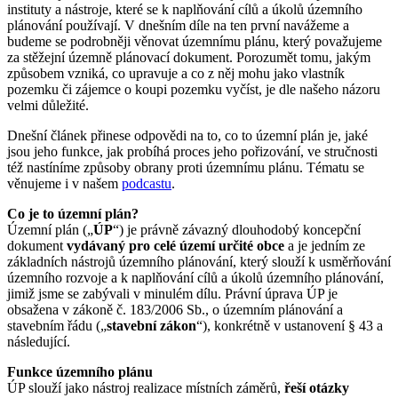
instituty a nástroje, které se k naplňování cílů a úkolů územního
plánování používají. V dnešním díle na ten první navážeme a
budeme se podrobněji věnovat územnímu plánu, který považujeme
za stěžejní územně plánovací dokument. Porozumět tomu, jakým
způsobem vzniká, co upravuje a co z něj mohu jako vlastník
pozemku či zájemce o koupi pozemku vyčíst, je dle našeho názoru
velmi důležité.
Dnešní článek přinese odpovědi na to, co to územní plán je, jaké
jsou jeho funkce, jak probíhá proces jeho pořizování, ve stručnosti
též nastíníme způsoby obrany proti územnímu plánu. Tématu se
věnujeme i v našem
podcastu
.
Co je to územní plán?
Územní plán („
ÚP
“) je právně závazný dlouhodobý koncepční
dokument
vydávaný pro celé území určité obce
a je jedním ze
základních nástrojů územního plánování, který slouží k usměrňování
územního rozvoje a k naplňování cílů a úkolů územního plánování,
jimiž jsme se zabývali v minulém dílu. Právní úprava ÚP je
obsažena v zákoně č. 183/2006 Sb., o územním plánování a
stavebním řádu („
stavební zákon
“), konkrétně v ustanovení § 43 a
následující.
Funkce územního plánu
ÚP slouží jako nástroj realizace místních záměrů,
řeší otázky