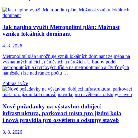
Jak naplno využít Metropolitní plán: Možnost
vzniku lokálních dominant
4. 8. 2026
Metropolitní plán umožňuje vznik lokálních dominant zejména na
významných ulicích, náměstích a nárožích. U budov podél
metropolitních a čtvrťových tříd a na metropolitních a čtvrťových
náměstích lze nad rámec počtu …
Zobrazit více
Nové požadavky na výstavbu: dobíjecí
infrastruktura, parkovací místa pro jízdní kola
i nová pravidla pro osvětlení a odstupy staveb
3. 8. 2026