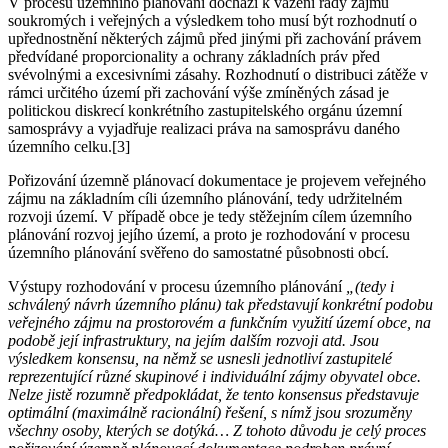
V procesu územního plánování dochází k vážení řady zájmů
soukromých i veřejných a výsledkem toho musí být rozhodnutí o
upřednostnění některých zájmů před jinými při zachování právem
předvídané proporcionality a ochrany základních práv před
svévolnými a excesivními zásahy. Rozhodnutí o distribuci zátěže v
rámci určitého území při zachování výše zmíněných zásad je
politickou diskrecí konkrétního zastupitelského orgánu územní
samosprávy a vyjadřuje realizaci práva na samosprávu daného
územního celku.[3]
Pořizování územně plánovací dokumentace je projevem veřejného
zájmu na základním cíli územního plánování, tedy udržitelném
rozvoji území. V případě obce je tedy stěžejním cílem územního
plánování rozvoj jejího území, a proto je rozhodování v procesu
územního plánování svěřeno do samostatné působnosti obcí.
Výstupy rozhodování v procesu územního plánování
„(tedy i
schválený návrh územního plánu) tak představují konkrétní podobu
veřejného zájmu na prostorovém a funkčním využití území obce, na
podobě její infrastruktury, na jejím dalším rozvoji atd. Jsou
výsledkem konsensu, na němž se usnesli jednotliví zastupitelé
reprezentující různé skupinové i individuální zájmy obyvatel obce.
Nelze jistě rozumně předpokládat, že tento konsensus představuje
optimální (maximálně racionální) řešení, s nímž jsou srozuměny
všechny osoby, kterých se dotýká… Z tohoto důvodu je celý proces