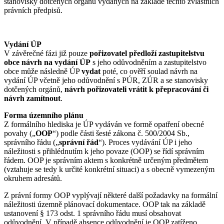
stanovisky dotčených orgánů vydaných na základě těchto zvláštních
právních předpisů.
Vydání ÚP
V závěrečné fázi již pouze
pořizovatel předloží zastupitelstvu
obce návrh na vydání ÚP
s jeho odůvodněním a zastupitelstvo
obce může následně ÚP
vydat
poté, co ověří soulad návrh na
vydání ÚP včetně jeho odůvodnění s PÚR, ZÚR a se stanovisky
dotčených orgánů,
návrh pořizovateli vrátit k přepracování či
návrh zamítnout
.
Forma územního plánu
Z formálního hlediska je ÚP vydáván ve formě opatření obecné
povahy („
OOP
“) podle části šesté zákona č. 500/2004 Sb.,
správního řádu („
správní řád
“). Proces vydávání ÚP i jeho
náležitosti s přihlédnutím k jeho povaze (OOP) se řídí správním
řádem. OOP je správním aktem s konkrétně určeným předmětem
(vztahuje se tedy k určité konkrétní situaci) a s obecně vymezeným
okruhem adresátů.
Z právní formy OOP vyplývají některé další požadavky na formální
náležitosti územně plánovací dokumentace. OOP tak na základě
ustanovení § 173 odst. 1 správního řádu musí obsahovat
odůvodnění. V případě absence odůvodnění je OOP zatíženo