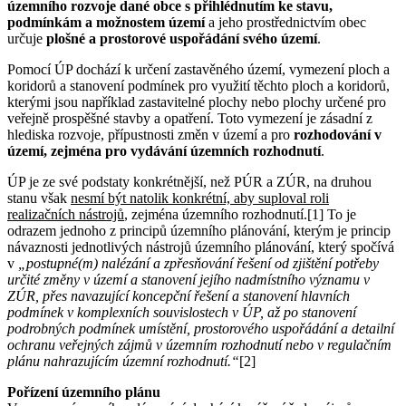
územního rozvoje dané obce s přihlédnutím ke stavu,
podmínkám a možnostem území
a jeho prostřednictvím obec
určuje
plošné a prostorové uspořádání svého území
.
Pomocí ÚP dochází k určení zastavěného území, vymezení ploch a
koridorů a stanovení podmínek pro využití těchto ploch a koridorů,
kterými jsou například zastavitelné plochy nebo plochy určené pro
veřejně prospěšné stavby a opatření. Toto vymezení je zásadní z
hlediska rozvoje, přípustnosti změn v území a pro
rozhodování v
území, zejména pro vydávání územních rozhodnutí
.
ÚP je ze své podstaty konkrétnější, než PÚR a ZÚR, na druhou
stanu však
nesmí být natolik konkrétní, aby suploval roli
realizačních nástrojů
, zejména územního rozhodnutí.[1] To je
odrazem jednoho z principů územního plánování, kterým je princip
návaznosti jednotlivých nástrojů územního plánování, který spočívá
v
„postupné(m) nalézání a zpřesňování řešení od zjištění potřeby
určité změny v území a stanovení jejího nadmístního významu v
ZÚR, přes navazující koncepční řešení a stanovení hlavních
podmínek v komplexních souvislostech v ÚP, až po stanovení
podrobných podmínek umístění, prostorového uspořádání a detailní
ochranu veřejných zájmů v územním rozhodnutí nebo v regulačním
plánu nahrazujícím územní rozhodnutí.“
[2]
Pořízení územního plánu