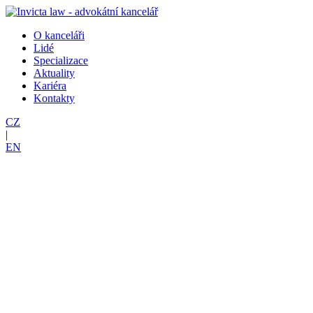
O kanceláři
Lidé
Specializace
Aktuality
Kariéra
Kontakty
CZ
|
EN