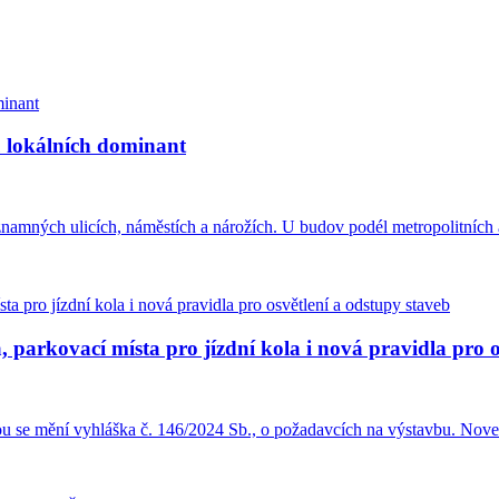
u lokálních dominant
amných ulicích, náměstích a nárožích. U budov podél metropolitních a
 parkovací místa pro jízdní kola i nová pravidla pro o
ou se mění vyhláška č. 146/2024 Sb., o požadavcích na výstavbu. Nove