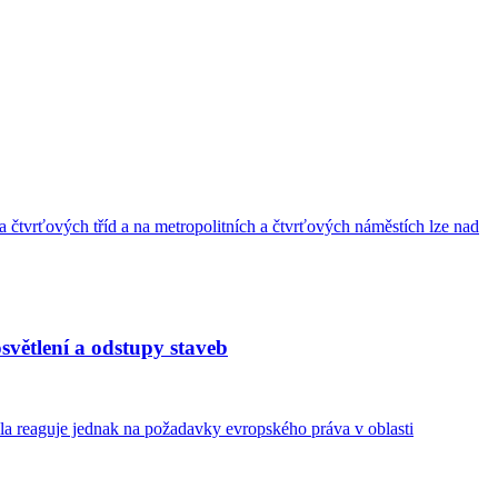
 čtvrťových tříd a na metropolitních a čtvrťových náměstích lze nad
světlení a odstupy staveb
la reaguje jednak na požadavky evropského práva v oblasti