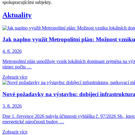
spolupracujícími subjekty.
Aktuality
Jak naplno využít Metropolitní plán: Možnost vznik
4. 8. 2026
Metropolitní plán umožňuje vznik lokálních dominant zejména na význ
rámec počtu …
Zobrazit více
Nové požadavky na výstavbu: dobíjecí infrastruktura,
3. 8. 2026
Dne 1. července 2026 nabyla účinnosti vyhláška č. 97/2026 Sb., kter
energetické náročnosti budov …
Zobrazit více