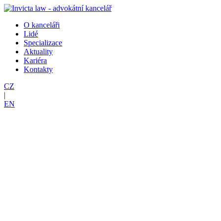
O kanceláři
Lidé
Specializace
Aktuality
Kariéra
Kontakty
CZ
|
EN