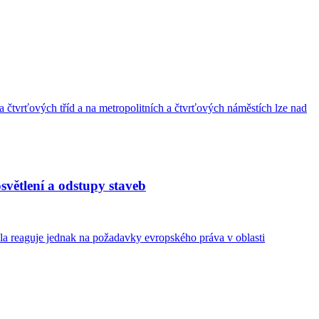
 čtvrťových tříd a na metropolitních a čtvrťových náměstích lze nad
světlení a odstupy staveb
la reaguje jednak na požadavky evropského práva v oblasti