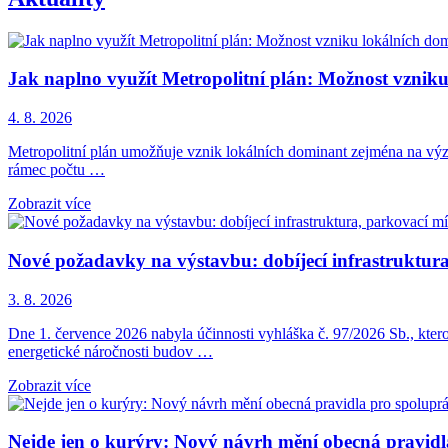
Jak naplno využít Metropolitní plán: Možnost vznik
4. 8. 2026
Metropolitní plán umožňuje vznik lokálních dominant zejména na význ
rámec počtu …
Zobrazit více
Nové požadavky na výstavbu: dobíjecí infrastruktura,
3. 8. 2026
Dne 1. července 2026 nabyla účinnosti vyhláška č. 97/2026 Sb., kter
energetické náročnosti budov …
Zobrazit více
Nejde jen o kurýry: Nový návrh mění obecná pravid