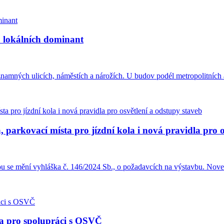
u lokálních dominant
amných ulicích, náměstích a nárožích. U budov podél metropolitních a
 parkovací místa pro jízdní kola i nová pravidla pro o
ou se mění vyhláška č. 146/2024 Sb., o požadavcích na výstavbu. Nove
la pro spolupráci s OSVČ