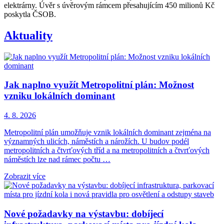
elektrárny. Úvěr s úvěrovým rámcem přesahujícím 450 milionů Kč
poskytla ČSOB.
Aktuality
Jak naplno využít Metropolitní plán: Možnost
vzniku lokálních dominant
4. 8. 2026
Metropolitní plán umožňuje vznik lokálních dominant zejména na
významných ulicích, náměstích a nárožích. U budov podél
metropolitních a čtvrťových tříd a na metropolitních a čtvrťových
náměstích lze nad rámec počtu …
Zobrazit více
Nové požadavky na výstavbu: dobíjecí