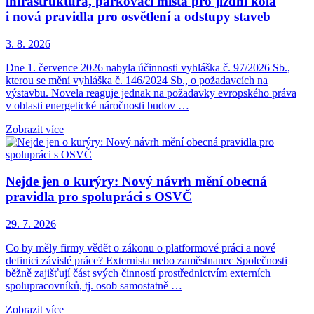
infrastruktura, parkovací místa pro jízdní kola
i nová pravidla pro osvětlení a odstupy staveb
3. 8. 2026
Dne 1. července 2026 nabyla účinnosti vyhláška č. 97/2026 Sb.,
kterou se mění vyhláška č. 146/2024 Sb., o požadavcích na
výstavbu. Novela reaguje jednak na požadavky evropského práva
v oblasti energetické náročnosti budov …
Zobrazit více
Nejde jen o kurýry: Nový návrh mění obecná
pravidla pro spolupráci s OSVČ
29. 7. 2026
Co by měly firmy vědět o zákonu o platformové práci a nové
definici závislé práce? Externista nebo zaměstnanec Společnosti
běžně zajišťují část svých činností prostřednictvím externích
spolupracovníků, tj. osob samostatně …
Zobrazit více