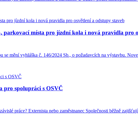
 parkovací místa pro jízdní kola i nová pravidla pro o
ou se mění vyhláška č. 146/2024 Sb., o požadavcích na výstavbu. Nove
la pro spolupráci s OSVČ
ávislé práce? Externista nebo zaměstnanec Společnosti běžně zajišťují 