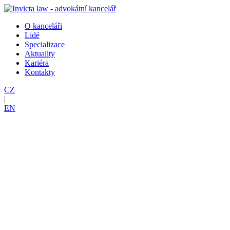
O kanceláři
Lidé
Specializace
Aktuality
Kariéra
Kontakty
CZ
|
EN