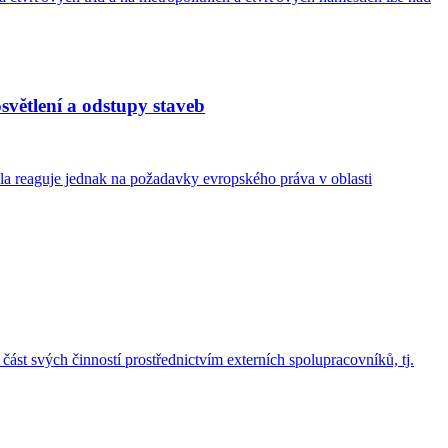
světlení a odstupy staveb
la reaguje jednak na požadavky evropského práva v oblasti
část svých činností prostřednictvím externích spolupracovníků, tj.