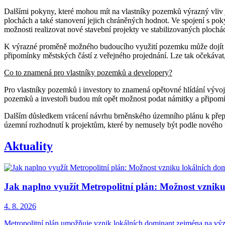
Dalšími pokyny, které mohou mít na vlastníky pozemků výrazný vliv je
plochách a také stanovení jejich chráněných hodnot. Ve spojení s po
možnosti realizovat nové stavební projekty ve stabilizovaných plochá
K výrazné proměně možného budoucího využití pozemku může dojít i 
připomínky městských částí z veřejného projednání. Lze tak očekávat
Co to znamená pro vlastníky pozemků a developery?
Pro vlastníky pozemků i investory to znamená opětovné hlídání vývo
pozemků a investoři budou mít opět možnost podat námitky a připomí
Dalším důsledkem vrácení návrhu brněnského územního plánu k přeprac
územní rozhodnutí k projektům, které by nemusely být podle nového
Aktuality
Jak naplno využít Metropolitní plán: Možnost vznik
4. 8. 2026
Metropolitní plán umožňuje vznik lokálních dominant zejména na význ