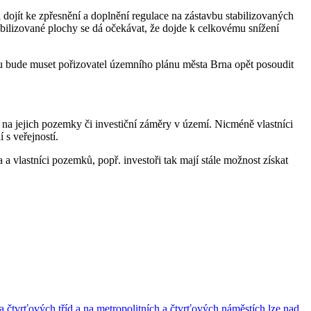
dojít ke zpřesnění a doplnění regulace na zástavbu stabilizovaných
bilizované plochy se dá očekávat, že dojde k celkovému snížení
 bude muset pořizovatel územního plánu města Brna opět posoudit
a jejich pozemky či investiční záměry v území. Nicméně vlastníci
s veřejností.
vlastníci pozemků, popř. investoři tak mají stále možnost získat
 čtvrťových tříd a na metropolitních a čtvrťových náměstích lze nad