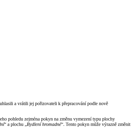
sili a vrátili jej pořizovateli k přepracování podle nově
ašeho pohledu zejména pokyn na změnu vymezení typu plochy
lní
“ a plochu „
Bydlení hromadné
“. Tento pokyn může výrazně změnit