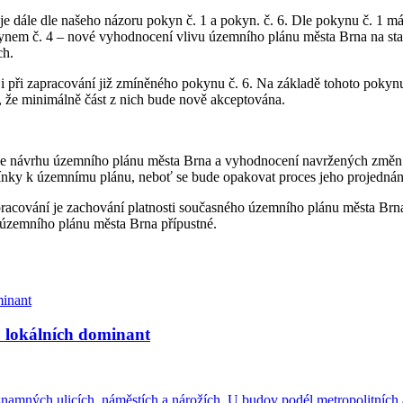
 dále dle našeho názoru pokyn č. 1 a pokyn. č. 6. Dle pokynu č. 1 má 
kynem č. 4 – nové vyhodnocení vlivu územního plánu města Brna na sta
ch.
při zapracování již zmíněného pokynu č. 6. Na základě tohoto pokynu
, že minimálně část z nich bude nově akceptována.
je návrhu územního plánu města Brna a vyhodnocení navržených změn n
nky k územnímu plánu, neboť se bude opakovat proces jeho projednání 
ování je zachování platnosti současného územního plánu města Brna a 
 územního plánu města Brna přípustné.
u lokálních dominant
amných ulicích, náměstích a nárožích. U budov podél metropolitních a