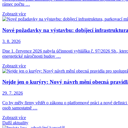
rámec počtu …
Zobrazit více
Nové požadavky na výstavbu: dobíjecí infrastruktura,
3. 8. 2026
Dne 1. července 2026 nabyla účinnosti vyhláška č. 97/2026 Sb., kter
energetické náročnosti budov …
Zobrazit více
Nejde jen o kurýry: Nový návrh mění obecná pravid
29. 7. 2026
Co by měly firmy vědět o zákonu o platformové práci a nové definici z
osob samostatně …
Zobrazit více
Další aktuality