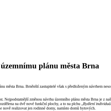
k územnímu plánu města Brna
 města Brna. Brněnští zastupitelé však s předloženým návrhem nesouhla
st. Nejpodstatnější změnou návrhu územního plánu města Brna je z n
rozdělena na dvě nové funkční plochy, a to na plchu „
Bydlení individuá
de nově realizovat jen rodinné domy, namísto domů bytových.