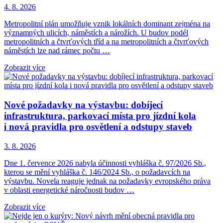
4. 8. 2026
Metropolitní plán umožňuje vznik lokálních dominant zejména na
významných ulicích, náměstích a nárožích. U budov podél
metropolitních a čtvrťových tříd a na metropolitních a čtvrťových
náměstích lze nad rámec počtu …
Zobrazit více
Nové požadavky na výstavbu: dobíjecí
infrastruktura, parkovací místa pro jízdní kola
i nová pravidla pro osvětlení a odstupy staveb
3. 8. 2026
Dne 1. července 2026 nabyla účinnosti vyhláška č. 97/2026 Sb.,
kterou se mění vyhláška č. 146/2024 Sb., o požadavcích na
výstavbu. Novela reaguje jednak na požadavky evropského práva
v oblasti energetické náročnosti budov …
Zobrazit více