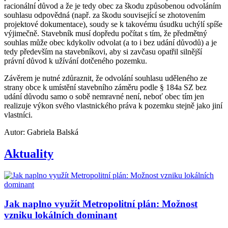
racionální důvod a že je tedy obec za škodu způsobenou odvoláním
souhlasu odpovědná (např. za škodu související se zhotovením
projektové dokumentace), soudy se k takovému úsudku uchýlí spíše
výjimečně. Stavebník musí dopředu počítat s tím, že předmětný
souhlas může obec kdykoliv odvolat (a to i bez udání důvodů) a je
tedy především na stavebníkovi, aby si zavčasu opatřil silnější
právní důvod k užívání dotčeného pozemku.
Závěrem je nutné zdůraznit, že odvolání souhlasu uděleného ze
strany obce k umístění stavebního záměru podle § 184a SZ bez
udání důvodu samo o sobě nemravné není, neboť obec tím jen
realizuje výkon svého vlastnického práva k pozemku stejně jako jiní
vlastníci.
Autor: Gabriela Balská
Aktuality
Jak naplno využít Metropolitní plán: Možnost
vzniku lokálních dominant