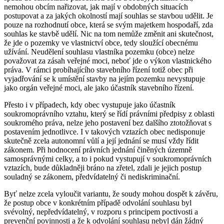
nemohou obcím nařizovat, jak mají v obdobných situacích
postupovat a za jakých okolností mají souhlas se stavbou udělit. Je
pouze na rozhodnutí obce, která se svým majetkem hospodaří, zda
souhlas ke stavbě udělí. Nic na tom nemůže změnit ani skutečnost,
že jde o pozemky ve vlastnictví obce, tedy sloužící obecnému
užívání. Neudělení souhlasu vlastníka pozemku (obce) nelze
považovat za zásah veřejné moci, neboť jde o výkon vlastnického
práva. V rámci probíhajícího stavebního řízení totiž obec při
vyjadřování se k umístění stavby na jejím pozemku nevystupuje
jako orgán veřejné moci, ale jako účastník stavebního řízení.
Přesto i v případech, kdy obec vystupuje jako účastník
soukromoprávního vztahu, který se řídí právními předpisy z oblasti
soukromého práva, nelze jeho postavení bez dalšího ztotožňovat s
postavením jednotlivce. I v takových vztazích obec nedisponuje
skutečně zcela autonomní vůlí a její jednání se musí vždy řídit
zákonem. Při hodnocení právních jednání činěných územně
samosprávnými celky, a to i pokud vystupují v soukromoprávních
vztazích, bude důkladněji bráno na zřetel, zdali je jejich postup
souladný se zákonem, předvídatelný či nediskriminační.
Byť nelze zcela vyloučit variantu, že soudy mohou dospět k závěru,
že postup obce v konkrétním případě odvolání souhlasu byl
svévolný, nepředvídatelný, v rozporu s principem poctivosti a
prevenční povinnosti a že k odvolání souhlasu nebyl dán žádný