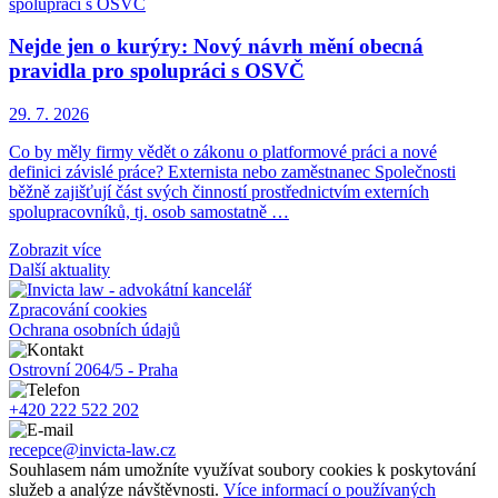
Nejde jen o kurýry: Nový návrh mění obecná
pravidla pro spolupráci s OSVČ
29. 7. 2026
Co by měly firmy vědět o zákonu o platformové práci a nové
definici závislé práce? Externista nebo zaměstnanec Společnosti
běžně zajišťují část svých činností prostřednictvím externích
spolupracovníků, tj. osob samostatně …
Zobrazit více
Další aktuality
Zpracování cookies
Ochrana osobních údajů
Ostrovní 2064/5 - Praha
+420 222 522 202
recepce@invicta-law.cz
Souhlasem nám umožníte využívat soubory cookies k poskytování
služeb a analýze návštěvnosti.
Více informací o používaných