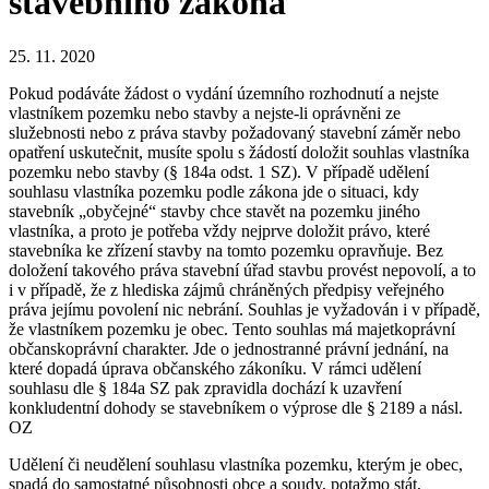
stavebního zákona
25. 11. 2020
Pokud podáváte žádost o vydání územního rozhodnutí a nejste
vlastníkem pozemku nebo stavby a nejste-li oprávněni ze
služebnosti nebo z práva stavby požadovaný stavební záměr nebo
opatření uskutečnit, musíte spolu s žádostí doložit souhlas vlastníka
pozemku nebo stavby (§ 184a odst. 1 SZ). V případě udělení
souhlasu vlastníka pozemku podle zákona jde o situaci, kdy
stavebník „obyčejné“ stavby chce stavět na pozemku jiného
vlastníka, a proto je potřeba vždy nejprve doložit právo, které
stavebníka ke zřízení stavby na tomto pozemku opravňuje. Bez
doložení takového práva stavební úřad stavbu provést nepovolí, a to
i v případě, že z hlediska zájmů chráněných předpisy veřejného
práva jejímu povolení nic nebrání. Souhlas je vyžadován i v případě,
že vlastníkem pozemku je obec. Tento souhlas má majetkoprávní
občanskoprávní charakter. Jde o jednostranné právní jednání, na
které dopadá úprava občanského zákoníku. V rámci udělení
souhlasu dle § 184a SZ pak zpravidla dochází k uzavření
konkludentní dohody se stavebníkem o výprose dle § 2189 a násl.
OZ
Udělení či neudělení souhlasu vlastníka pozemku, kterým je obec,
spadá do samostatné působnosti obce a soudy, potažmo stát,