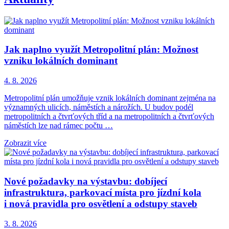
Jak naplno využít Metropolitní plán: Možnost
vzniku lokálních dominant
4. 8. 2026
Metropolitní plán umožňuje vznik lokálních dominant zejména na
významných ulicích, náměstích a nárožích. U budov podél
metropolitních a čtvrťových tříd a na metropolitních a čtvrťových
náměstích lze nad rámec počtu …
Zobrazit více
Nové požadavky na výstavbu: dobíjecí
infrastruktura, parkovací místa pro jízdní kola
i nová pravidla pro osvětlení a odstupy staveb
3. 8. 2026