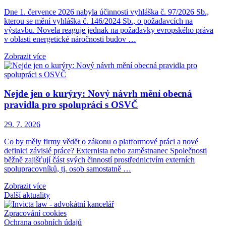
Dne 1. července 2026 nabyla účinnosti vyhláška č. 97/2026 Sb.,
kterou se mění vyhláška č. 146/2024 Sb., o požadavcích na
výstavbu. Novela reaguje jednak na požadavky evropského práva
v oblasti energetické náročnosti budov …
Zobrazit více
Nejde jen o kurýry: Nový návrh mění obecná
pravidla pro spolupráci s OSVČ
29. 7. 2026
Co by měly firmy vědět o zákonu o platformové práci a nové
definici závislé práce? Externista nebo zaměstnanec Společnosti
běžně zajišťují část svých činností prostřednictvím externích
spolupracovníků, tj. osob samostatně …
Zobrazit více
Další aktuality
Zpracování cookies
Ochrana osobních údajů